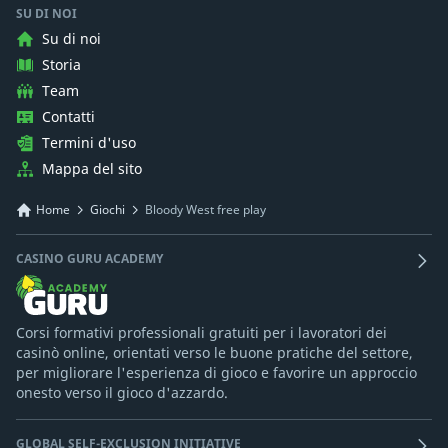
SU DI NOI
Su di noi
Storia
Team
Contatti
Termini d'uso
Mappa del sito
Home
Giochi
Bloody West free play
CASINO GURU ACADEMY
Corsi formativi professionali gratuiti per i lavoratori dei
casinò online, orientati verso le buone pratiche del settore,
per migliorare l'esperienza di gioco e favorire un approccio
onesto verso il gioco d'azzardo.
GLOBAL SELF-EXCLUSION INITIATIVE