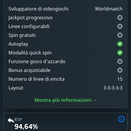
Sviluppatore di videogiochi
Worldmatch
Jackpot progressivo
Linee configurabili
Spin gratuiti
Autoplay
Modalità quick spin
Funzione gioco d'azzardo
Bonus acquistabile
Numero di linee di vincita
15
Layout
3-3-3-3-3
Mostra più informazioni
RTP
94,64%