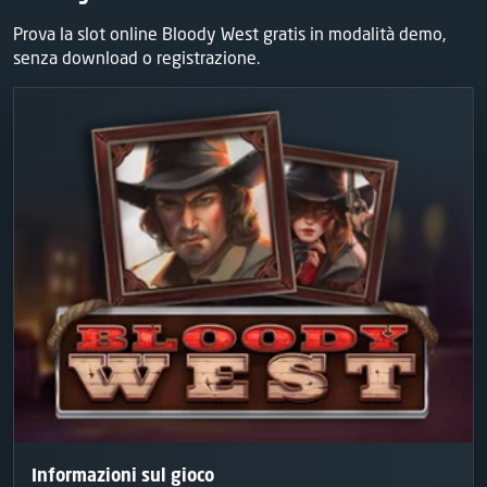
Prova la slot online Bloody West gratis in modalità demo,
senza download o registrazione.
Informazioni sul gioco