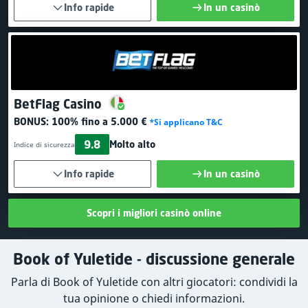
Info rapide
In un casinò
BetFlag Casino
BONUS:
100% fino a 5.000 €
*Si applicano T&C
9.8
Molto alto
Indice di sicurezza
Info rapide
In un casinò
Scopri i migliori casinò online
Book of Yuletide - discussione generale
Parla di Book of Yuletide con altri giocatori: condividi la
tua opinione o chiedi informazioni.