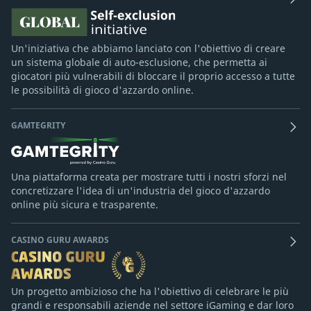
Un'iniziativa che abbiamo lanciato con l'obiettivo di creare
un sistema globale di auto-esclusione, che permetta ai
giocatori più vulnerabili di bloccare il proprio accesso a tutte
le possibilità di gioco d'azzardo online.
GAMTEGRITY
Una piattaforma creata per mostrare tutti i nostri sforzi nel
concretizzare l'idea di un'industria del gioco d'azzardo
online più sicura e trasparente.
CASINO GURU AWARDS
Un progetto ambizioso che ha l'obiettivo di celebrare le più
grandi e responsabili aziende nel settore iGaming e dar loro