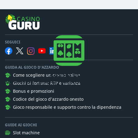
SEGUICI
GUIDA AL GIOCO D'AZZARDO
Casino Guru
Come scegliere un casinò online
Vogliamo che i giocatori comprendano il gioco d'azzardo.
Giochi di fortuna: RTP e varianza
Bonus e promozioni
Codice del gioco d’azzardo onesto
Gioco responsabile e supporto contro la dipendenza
GUIDE AI GIOCHI
Slot machine