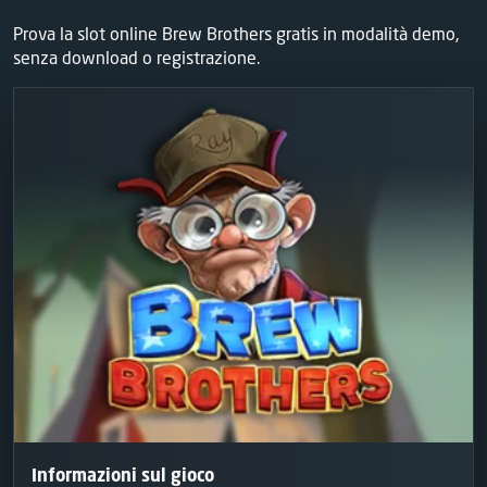
Prova la slot online Brew Brothers gratis in modalità demo,
senza download o registrazione.
Informazioni sul gioco