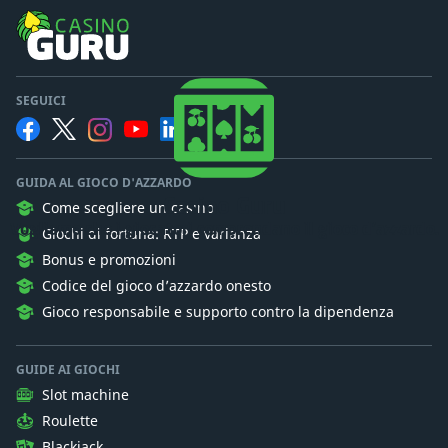
SEGUICI
GUIDA AL GIOCO D'AZZARDO
Casino Guru
Come scegliere un casinò
Vogliamo che i giocatori comprendano il gioco d'azzardo.
Giochi di fortuna: RTP e varianza
Bonus e promozioni
Codice del gioco d’azzardo onesto
Gioco responsabile e supporto contro la dipendenza
GUIDE AI GIOCHI
Slot machine
Roulette
Blackjack