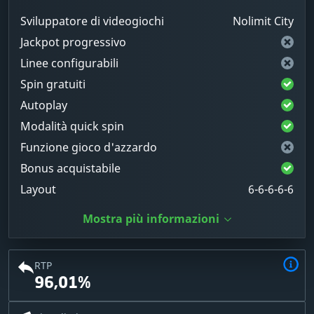
Sviluppatore di videogiochi
Nolimit City
Jackpot progressivo
Linee configurabili
Spin gratuiti
Autoplay
Modalità quick spin
Funzione gioco d'azzardo
Bonus acquistabile
Layout
6-6-6-6-6
Mostra più informazioni
RTP
96,01%