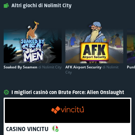
Altri giochi di Nolimit City
Soaked By Seamen
di Nolimit City
AFK Airport Security
di Nolimit
Pun
City
I migliori casinò con Brute Force: Alien Onslaught
CASINO VINCITU