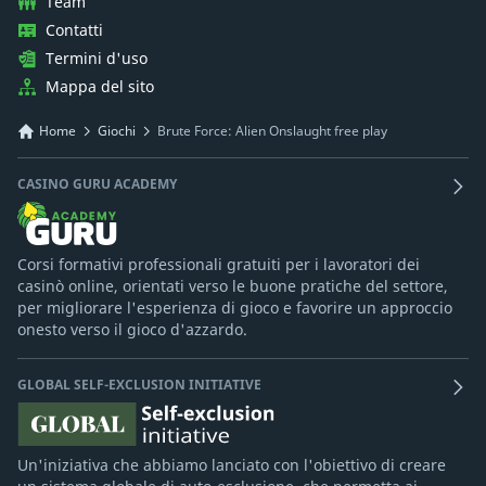
Team
Contatti
Termini d'uso
Mappa del sito
Home
Giochi
Brute Force: Alien Onslaught free play
CASINO GURU ACADEMY
Corsi formativi professionali gratuiti per i lavoratori dei
casinò online, orientati verso le buone pratiche del settore,
per migliorare l'esperienza di gioco e favorire un approccio
onesto verso il gioco d'azzardo.
GLOBAL SELF-EXCLUSION INITIATIVE
Un'iniziativa che abbiamo lanciato con l'obiettivo di creare