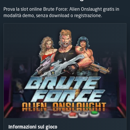
Prova la slot online Brute Force: Alien Onslaught gratis in
modalità demo, senza download o registrazione.
Informazioni sul gioco