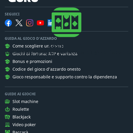
SEGUICI
GUIDA AL GIOCO D'AZZARDO
Casino Guru
Come scegliere un casinò
Vogliamo che i giocatori comprendano il gioco d'azzardo.
Giochi di fortuna: RTP e varianza
Bonus e promozioni
Codice del gioco d’azzardo onesto
Gioco responsabile e supporto contro la dipendenza
GUIDE AI GIOCHI
Slot machine
Roulette
Blackjack
Video poker
Baccarà