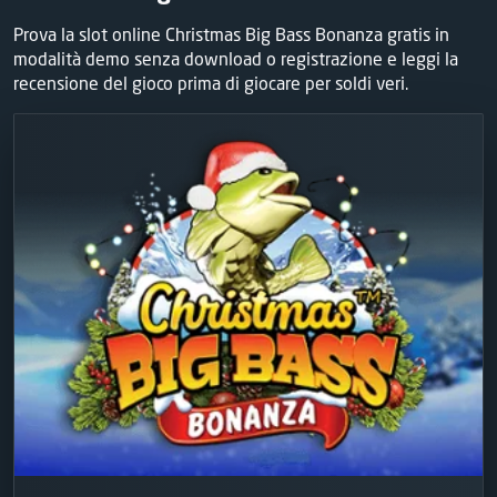
Prova la slot online Christmas Big Bass Bonanza gratis in
modalità demo senza download o registrazione e leggi la
recensione del gioco prima di giocare per soldi veri.