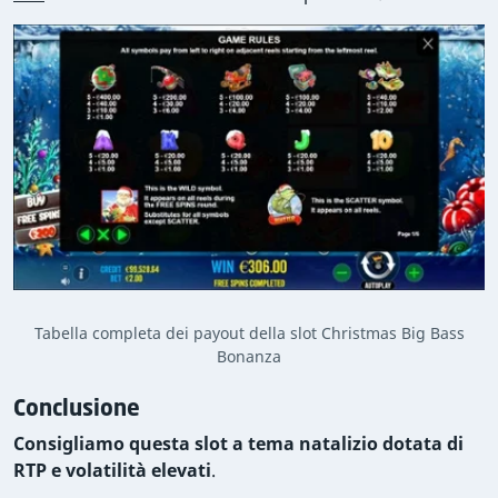
Tabella completa dei payout della slot Christmas Big Bass
Bonanza
Conclusione
Consigliamo questa slot a tema natalizio dotata di
RTP e volatilità elevati
.