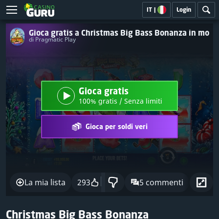
IT
|
Login
Gioca gratis a Christmas Big Bass Bonanza in moda
di Pragmatic Play
Gioca gratis
100% gratis / Senza limiti
Gioca per soldi veri
La mia lista
293
5 commenti
Con
Christmas Big Bass Bonanza