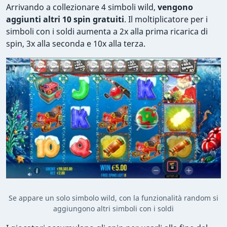
Arrivando a collezionare 4 simboli wild,
vengono
aggiunti altri 10 spin gratuiti
. Il moltiplicatore per i
simboli con i soldi aumenta a 2x alla prima ricarica di
spin, 3x alla seconda e 10x alla terza.
Se appare un solo simbolo wild, con la funzionalità random si
aggiungono altri simboli con i soldi