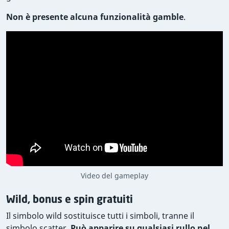
Non è presente alcuna funzionalità gamble
.
Video del gameplay
Wild, bonus e spin gratuiti
Il simbolo wild sostituisce tutti i simboli, tranne il
simbolo scatter.
Può apparire su qualsiasi rullo nel