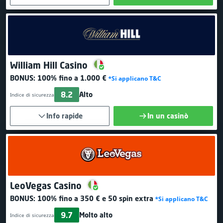
William Hill Casino
BONUS:
100% fino a 1.000 €
*Si applicano T&C
8.2
Alto
Indice di sicurezza
Info rapide
In un casinò
LeoVegas Casino
BONUS:
100% fino a 350 €
e 50 spin extra
*Si applicano T&C
9.7
Molto alto
Indice di sicurezza