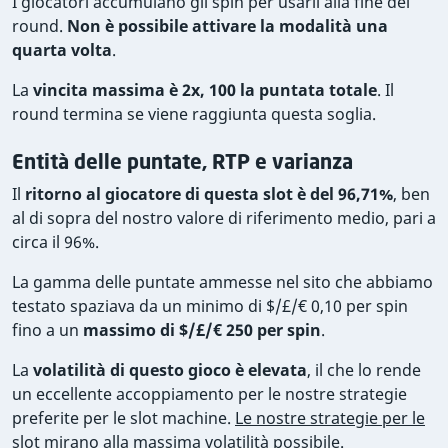
I giocatori accumulano gli spin per usarli alla fine del
round.
Non è possibile attivare la modalità una
quarta volta
.
La
vincita massima è 2x, 100 la puntata totale
. Il
round termina se viene raggiunta questa soglia.
Entità delle puntate, RTP e varianza
Il
ritorno al giocatore di questa slot è del 96,71%
, ben
al di sopra del nostro valore di riferimento medio, pari a
circa il 96%.
La gamma delle puntate ammesse nel sito che abbiamo
testato spaziava da un minimo di $/£/€ 0,10 per spin
fino a un
massimo di $/£/€ 250 per spin
.
La
volatilità di questo gioco è elevata
, il che lo rende
un eccellente accoppiamento per le nostre strategie
preferite per le slot machine.
Le nostre strategie per le
slot
mirano alla massima volatilità possibile.