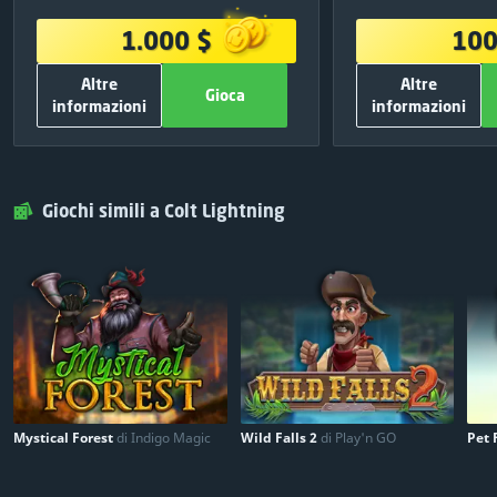
380 $
1
50 $
250 $
2
30 $
1.000 $
100
120 $
3
20 $
Altre
Altre
75 $
4
ALTRE INFORMAZIONI
Gioca
ALTRE INFO
informazioni
informazioni
50 $
5
750
Totale spin gratuiti:
250
Tot
Gioca
Chiudi
Gioca
25 $
6
Pragmatic Play
Creatori:
Pragmatic Play
25 $
7
GRATIS
Partecipazione:
GRATIS
25 $
8
Giochi simili a Colt Lightning
25 $
9
25 $
10
Mystical Forest
di Indigo Magic
Wild Falls 2
di Play'n GO
Pet