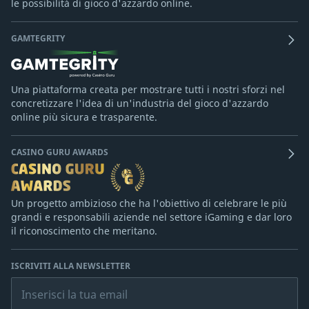
le possibilità di gioco d'azzardo online.
GAMTEGRITY
Una piattaforma creata per mostrare tutti i nostri sforzi nel
concretizzare l'idea di un'industria del gioco d'azzardo
online più sicura e trasparente.
CASINO GURU AWARDS
Un progetto ambizioso che ha l'obiettivo di celebrare le più
grandi e responsabili aziende nel settore iGaming e dar loro
il riconoscimento che meritano.
ISCRIVITI ALLA NEWSLETTER
Inserisci la tua email