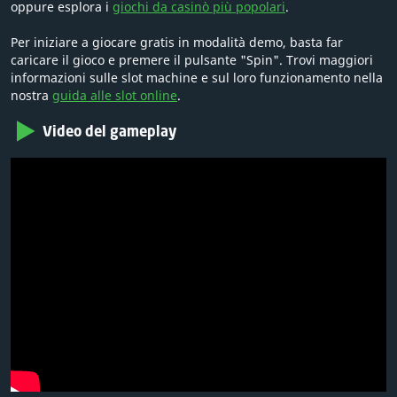
oppure esplora i
giochi da casinò più popolari
.
Per iniziare a giocare gratis in modalità demo, basta far
caricare il gioco e premere il pulsante "Spin". Trovi maggiori
informazioni sulle slot machine e sul loro funzionamento nella
nostra
guida alle slot online
.
Video del gameplay