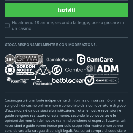
Iscriviti
Ho almeno 18 anni e, secondo la legge, posso giocare in
un casinò
GIOCA RESPONSABILMENTE E CON MODERAZIONE.
Casino.guru è una fonte indipendente di informazioni sui casinò online e
sui giochi da casinò online e non è controllato da alcun operatore di gioco
d’azzardo, né da qualsiasi altra istituzione. Tutte le nostre recensioni e
guide vengono realizzate onestamente, secondo le conoscenze e le
opinioni dei membri del nostro team indipendente di esperti. Tuttavia, tali
recensioni e guide vanno intese per solo scopo informativo e non vanno
considerate alla stregua di consigli legali. Assicurati sempre di soddisfare