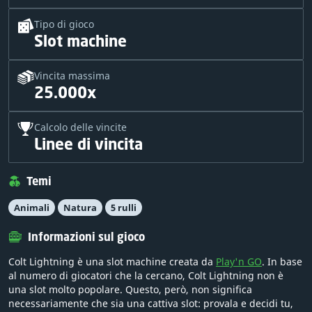
Tipo di gioco
Slot machine
Vincita massima
25.000x
Calcolo delle vincite
Linee di vincita
Temi
Animali
Natura
5 rulli
Informazioni sul gioco
Colt Lightning è una slot machine creata da
Play'n GO
. In base
al numero di giocatori che la cercano, Colt Lightning non è
una slot molto popolare. Questo, però, non significa
necessariamente che sia una cattiva slot: provala e decidi tu,