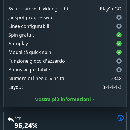
Sviluppatore di videogiochi
Play'n GO
Jackpot progressivo
Linee configurabili
Spin gratuiti
Autoplay
Modalità quick spin
Funzione gioco d'azzardo
Bonus acquistabile
Numero di linee di vincita
12348
Layout
3-4-4-4-3
Mostra più informazioni
RTP
96,24%