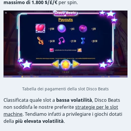
massimo di 1.800 $/£/€
per spin.
Tabella dei pagamenti della slot Disco Beats
Classificata quale slot a
bassa volatilità
, Disco Beats
non soddisfa le nostre preferite
strategie per le slot
machine
. Tendiamo infatti a privilegiare i giochi dotati
della
più elevata volatilità
.