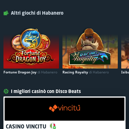
Altri giochi di Habanero
Fortune Dragon Joy
di Habanero
Racing Royalty
di Habanero
Isi
I migliori casinò con Disco Beats
CASINO VINCITU