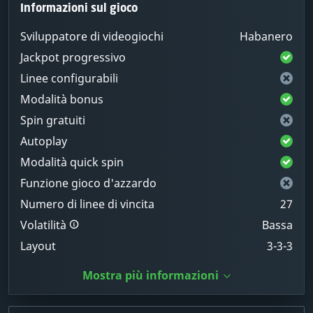
Informazioni sul gioco
Sviluppatore di videogiochi
Habanero
Jackpot progressivo
Linee configurabili
Modalità bonus
Spin gratuiti
Autoplay
Modalità quick spin
Funzione gioco d'azzardo
Numero di linee di vincita
27
Volatilità
Bassa
Layout
3-3-3
Mostra più informazioni