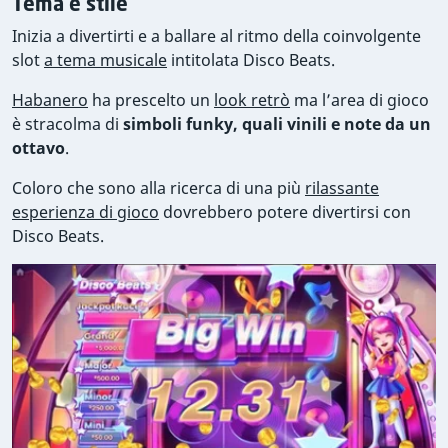
Tema e stile
Inizia a divertirti e a ballare al ritmo della coinvolgente
slot
a tema musicale
intitolata Disco Beats.
Habanero
ha prescelto un
look retrò
ma l’area di gioco
è stracolma di
simboli funky, quali vinili e note da un
ottavo
.
Coloro che sono alla ricerca di una più
rilassante
esperienza di gioco
dovrebbero potere divertirsi con
Disco Beats.