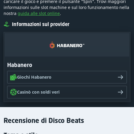
caricare il gioco e premere il pulsante "Spin". Trovi maggiori
informazioni sulle slot machine e sul loro funzionamento nella
nostra
guida alle slot online
.
Informazioni sul provider
Habanero
Giochi Habanero
Casinò con soldi veri
Recensione di Disco Beats