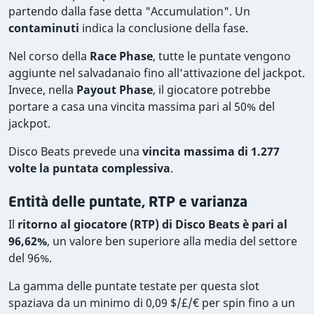
partendo dalla fase detta "Accumulation". Un
contaminuti
indica la conclusione della fase.
Nel corso della
Race Phase
, tutte le puntate vengono
aggiunte nel salvadanaio fino all’attivazione del jackpot.
Invece, nella
Payout Phase
, il giocatore potrebbe
portare a casa una vincita massima pari al 50% del
jackpot.
Disco Beats prevede una
vincita massima di 1.277
volte la puntata complessiva
.
Entità delle puntate, RTP e varianza
Il
ritorno al giocatore (RTP) di Disco Beats è pari al
96,62%
, un valore ben superiore alla media del settore
del 96%.
La gamma delle puntate testate per questa slot
spaziava da un minimo di 0,09 $/£/€ per spin fino a un