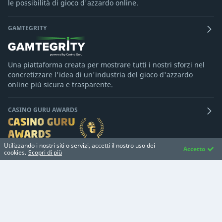
le possibilità di gioco d'azzardo online.
GAMTEGRITY
Una piattaforma creata per mostrare tutti i nostri sforzi nel
concretizzare l'idea di un'industria del gioco d'azzardo
online più sicura e trasparente.
CASINO GURU AWARDS
Utilizzando i nostri siti o servizi, accetti il nostro uso dei
Un progetto ambizioso che ha l'obiettivo di celebrare le più
Accetto
cookies.
Scopri di più
grandi e responsabili aziende nel settore iGaming e dar loro
il riconoscimento che meritano.
Se condividi le tue vincite
Iscriviti alla nostra newsletter
Seguici sui social media –
sulle slot Pragmatic Play, hai
per bonus senza deposito,
Nuovi post ogni giorno, bonus
un’altra chance di vincere con
tornei gratuiti, nuove slot e
ISCRIVITI ALLA NEWSLETTER
senza deposito, nuove slot e
Casino Guru!
altro ancora.
molto altro
Inserisci la tua email