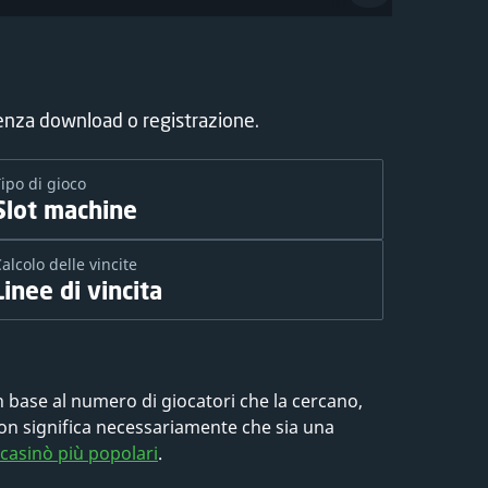
senza download o registrazione.
ipo di gioco
Slot machine
alcolo delle vincite
Linee di vincita
In base al numero di giocatori che la cercano,
on significa necessariamente che sia una
 casinò più popolari
.