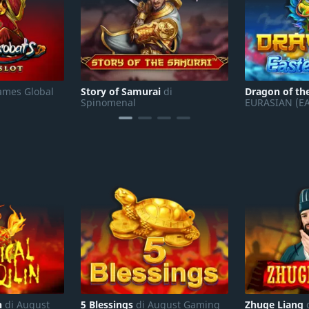
ames Global
Story of Samurai
di
Dragon of th
Spinomenal
EURASIAN (E
in
di August
5 Blessings
di August Gaming
Zhuge Liang