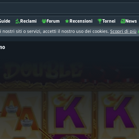
Guide
Reclami
Forum
Recensioni
Tornei
News
 nostri siti o servizi, accetti il nostro uso dei cookies.
Scopri di più
emo