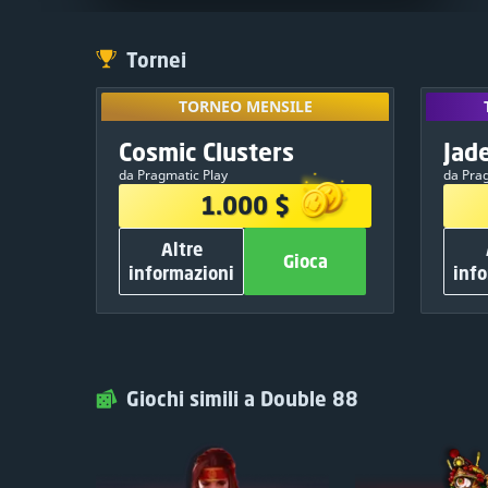
Tornei
TORNEO MENSILE
TORNEO MENSILE
PREMI
Cosmic Clusters
Jad
23
:
13
:
15
02
1.000 $
da Pragmatic Play
da Pra
1.000 $
380 $
1
50 $
250 $
2
30 $
Altre
Gioca
120 $
3
20 $
informazioni
inf
75 $
4
ALTRE INFORMAZIONI
50 $
5
750
Totale spin gratuiti:
250
Gioca
Chiudi
25 $
6
Pragmatic Play
Creatori:
Pragm
25 $
7
GRATIS
Partecipazione:
GRAT
Giochi simili a Double 88
25 $
8
25 $
9
25 $
10