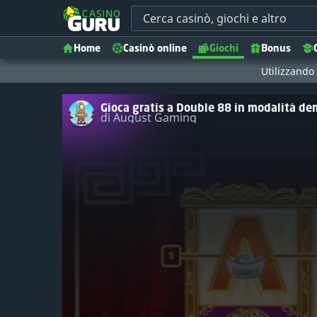
Home
Casinò online
Giochi
Bonus
Utilizzando i
Gioca gratis a Double 88 in modalità d
di August Gaming