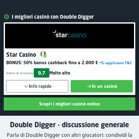
I migliori casinò con Double Digger
Star Casino
BONUS:
50% bonus cashback
fino a 2.000 €
*Si applicano T&C
9.7
Molto alto
Indice di sicurezza
Info rapide
In un casinò
Scopri i migliori casinò online
Double Digger - discussione generale
Parla di Double Digger con altri giocatori: condividi la