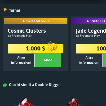
Tornei
TORNEO MENSILE
TORNEO SET
TORNEO MENSILE
TORNEO SET
PREMI
PRE
Cosmic Clusters
Jade Legend
23
:
16
:
21
02
:
16
:
21
1.000 $
100
da Pragmatic Play
da Pragmatic Play
380 $
1
50 $
250 $
2
30 $
1.000 $
100
120 $
3
20 $
Altre
Altre
75 $
4
ALTRE INFORMAZIONI
Gioca
ALTRE INFO
informazioni
informazioni
50 $
5
750
Totale spin gratuiti:
250
Tot
Gioca
Chiudi
Gioca
25 $
6
Pragmatic Play
Creatori:
Pragmatic Play
25 $
7
GRATIS
Partecipazione:
GRATIS
25 $
8
Giochi simili a Double Digger
25 $
9
25 $
10