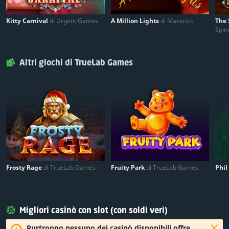
Kitty Carnival
di Urgent Games
A Million Lights
di Maverick
The 
Spin
Altri giochi di TrueLab Games
Frosty Rage
di TrueLab Games
Fruity Park
di TrueLab Games
Phi
Migliori casinò con slot (con soldi veri)
Purtroppo nessuno dei casinò disponibili offre