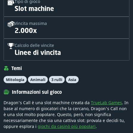
Tipo di gioco
Slot machine
Vincita massima
2.000x
Calcolo delle vincite
Linee di vincita
Temi
Mitologia
Animali
3 rulli
Asia
Informazioni sul gioco
Dragon's Call è una slot machine creata da
TrueLab Games
. In
base al numero di giocatori che la cercano, Dragon's Call non
è una slot molto popolare. Questo, però, non significa
necessariamente che sia una cattiva slot: provala e decidi tu,
oppure esplora i
giochi da casinò più popolari
.