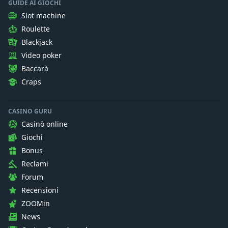
GUIDE AI GIOCHI
Slot machine
Roulette
Blackjack
Video poker
Baccarà
Craps
CASINO GURU
Casinò online
Giochi
Bonus
Reclami
Forum
Recensioni
ZOOMin
News