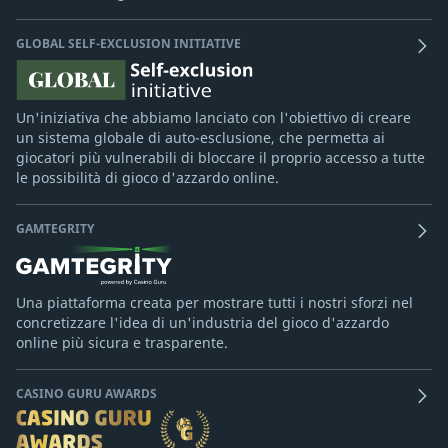
GLOBAL SELF-EXCLUSION INITIATIVE
Un'iniziativa che abbiamo lanciato con l'obiettivo di creare
un sistema globale di auto-esclusione, che permetta ai
giocatori più vulnerabili di bloccare il proprio accesso a tutte
le possibilità di gioco d'azzardo online.
GAMTEGRITY
Una piattaforma creata per mostrare tutti i nostri sforzi nel
concretizzare l'idea di un'industria del gioco d'azzardo
online più sicura e trasparente.
CASINO GURU AWARDS