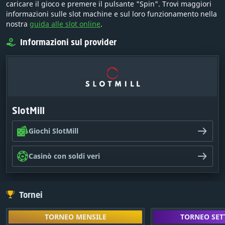
caricare il gioco e premere il pulsante "Spin". Trovi maggiori
informazioni sulle slot machine e sul loro funzionamento nella
nostra
guida alle slot online
.
Informazioni sul provider
SlotMill
Giochi SlotMill
Casinò con soldi veri
Tornei
TORNEO MENSILE
TORNEO SET
TORNEO MENSILE
TORNEO SET