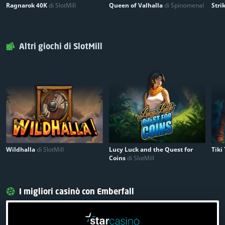
Ragnarok 40K
di SlotMill
Queen of Valhalla
di Spinomenal
Stri
Altri giochi di SlotMill
Wildhalla
di SlotMill
Lucy Luck and the Quest for
Tiki
Coins
di SlotMill
I migliori casinò con Emberfall