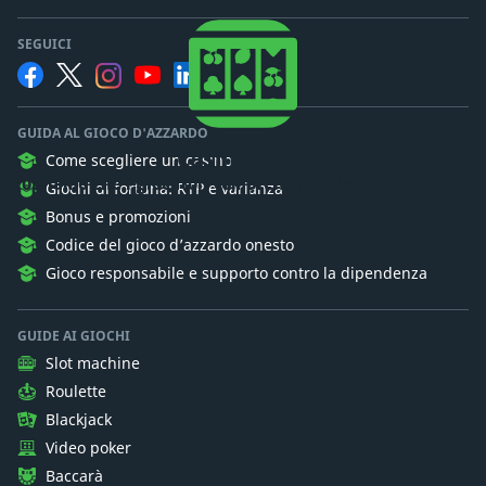
SEGUICI
GUIDA AL GIOCO D'AZZARDO
Casino Guru
Come scegliere un casinò
Vogliamo che i giocatori comprendano il gioco d'azzardo.
Giochi di fortuna: RTP e varianza
Bonus e promozioni
Codice del gioco d’azzardo onesto
Gioco responsabile e supporto contro la dipendenza
GUIDE AI GIOCHI
Slot machine
Roulette
Blackjack
Video poker
Baccarà