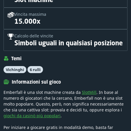
Vincita massima
15.000x
Calcolo delle vincite
Simboli uguali in qualsiasi posizione
Temi
Vichinghi
6 rulli
Informazioni sul gioco
Emberfall è una slot machine creata da
SlotMill
. In base al
numero di giocatori che la cercano, Emberfall non è una slot
molto popolare. Questo, però, non significa necessariamente
che sia una cattiva slot: provala e decidi tu, oppure esplora i
giochi da casinò più popolari
.
Per iniziare a giocare gratis in modalità demo, basta far