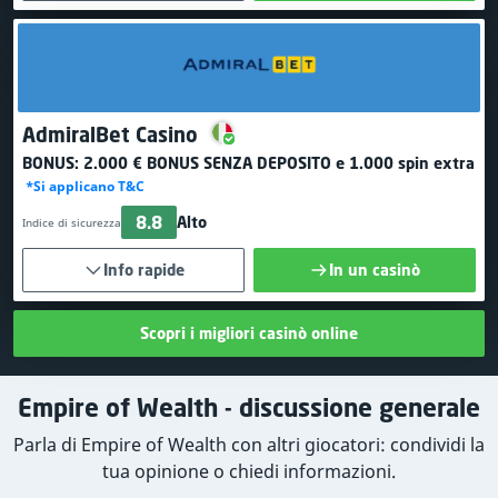
AdmiralBet Casino
BONUS:
2.000 € BONUS SENZA DEPOSITO
e 1.000 spin extra
*Si applicano T&C
8.8
Alto
Indice di sicurezza
Info rapide
In un casinò
Scopri i migliori casinò online
Empire of Wealth - discussione generale
Parla di Empire of Wealth con altri giocatori: condividi la
tua opinione o chiedi informazioni.