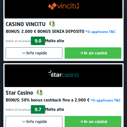
CASINO VINCITU
BONUS:
2.000 € BONUS SENZA DEPOSITO
*Si applicano T&C
9.0
Molto alto
Indice di sicurezza
Info rapide
In un casinò
Star Casino
BONUS:
50% bonus cashback
fino a 2.000 €
*Si applicano T&C
9.7
Molto alto
Indice di sicurezza
Info rapide
In un casinò