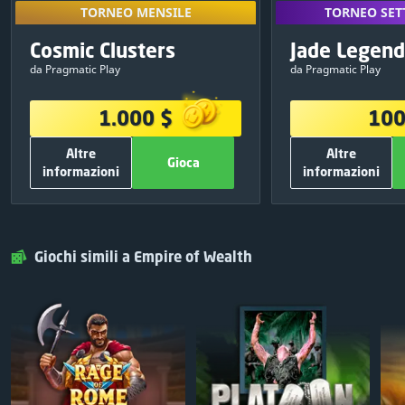
TORNEO MENSILE
TORNEO SET
TORNEO MENSILE
TORNEO SET
PREMI
PRE
Cosmic Clusters
Jade Legend
23
:
00
:
11
02
:
00
:
11
1.000 $
100
da Pragmatic Play
da Pragmatic Play
380 $
1
50 $
250 $
2
30 $
1.000 $
100
120 $
3
20 $
Altre
Altre
75 $
4
ALTRE INFORMAZIONI
Gioca
ALTRE INFO
informazioni
informazioni
50 $
5
750
Totale spin gratuiti:
250
Tot
Gioca
Chiudi
Gioca
25 $
6
Pragmatic Play
Creatori:
Pragmatic Play
25 $
7
GRATIS
Partecipazione:
GRATIS
25 $
8
Giochi simili a Empire of Wealth
25 $
9
25 $
10