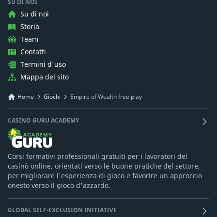
SU DI NOI
Su di noi
Storia
Team
Contatti
Termini d'uso
Mappa del sito
Home
Giochi
Empire of Wealth free play
CASINO GURU ACADEMY
Corsi formativi professionali gratuiti per i lavoratori dei
casinò online, orientati verso le buone pratiche del settore,
per migliorare l'esperienza di gioco e favorire un approccio
onesto verso il gioco d'azzardo.
GLOBAL SELF-EXCLUSION INITIATIVE