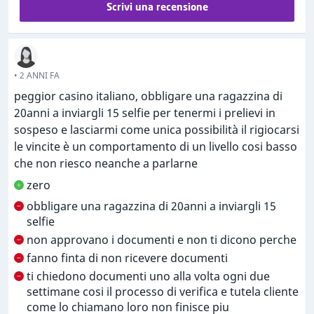
Scrivi una recensione
• 2 ANNI FA
peggior casino italiano, obbligare una ragazzina di
20anni a inviargli 15 selfie per tenermi i prelievi in
sospeso e lasciarmi come unica possibilità il rigiocarsi
le vincite è un comportamento di un livello cosi basso
che non riesco neanche a parlarne
zero
obbligare una ragazzina di 20anni a inviargli 15
selfie
non approvano i documenti e non ti dicono perche
fanno finta di non ricevere documenti
ti chiedono documenti uno alla volta ogni due
settimane cosi il processo di verifica e tutela cliente
come lo chiamano loro non finisce piu