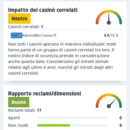
pari a 8.6, che è di valore Alto.
. Per la maggior parte
dei giocatori alla ricerca di un casinò online che metta al
Impatto dei casinò correlati
primo posto la correttezza nell'esperienza di gioco che
Neutro
offre, questo casinò è un'opzione raccomandabile.
Casinò correlati:
1
AdmiralBet Casino IT
8.8
/10
Nota:
ci risulta che StarVegas Casino sia
Non tutti i casinò operano in maniera individuale: molti
collegato a 1 altro casinò online. Data la
fanno parte di un gruppo di casinò correlati tra loro. Il
correlazione tra questi casinò, per il calcolo
nostro Indice di sicurezza prende in considerazione
dell'Indice di sicurezza di StarVegas Casino
anche questo dato. Consideriamo gli introiti stimati
abbiamo tenuto in considerazione anche le
relativi agli ultimi 4 anni, nonché gli introiti degli altri
casinò correlati.
caratteristiche dei casinò collegati.
Rapporto reclami/dimensioni
Termini e condizioni di StarVegas Casino
Buono
Per recensire i casinò online,
leggiamo attentamente i
Reclami totali:
17
Termini e condizioni di ciascun casinò e ne
Aperti
0
valutiamo la correttezza
. Nei Termini e condizioni di
Non risolti
8
molti di loro, troviamo clausole e regole che