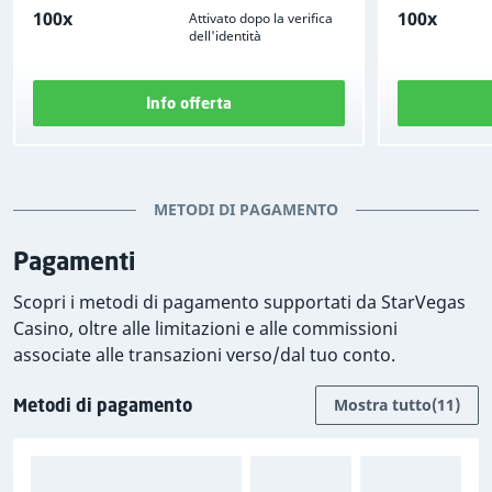
Slot e altri giochi di StarVegas Casino
100x
100x
Attivato dopo la verifica
dell'identità
Su StarVegas Casino, è possibile trovare
questi tipi di
giochi
: Slot machine, Roulette, Blackjack, Scommesse,
Info offerta
Video poker, Bingo, Baccarà, Giochi con jackpot, Giochi
live, Craps e giochi con i dadi, Altri giochi di carte, Altri
giochi, Giochi "crash", Live show, Giochi da tavolo,
Baccarat live, Bingo live, Blackjack live, Giochi con i dadi
METODI DI PAGAMENTO
live, Altri giochi live, Poker live, Roulette live.
Pagamenti
Sono disponibili i giochi di
43 game provider
. Ecco
quali: NetEnt, Novomatic, Nolimit City, TaDa Gaming,
Scopri i metodi di pagamento supportati da StarVegas
Playtech, Play'n GO, IGT, Evolution Gaming, Pragmatic
Casino, oltre alle limitazioni e alle commissioni
Play, Red Tiger Gaming, Big Time Gaming, Playson,
associate alle transazioni verso/dal tuo conto.
Evoplay, GameArt, Endorphina, Wazdan, Habanero,
Leander Games, Ainsworth Game Technology, Leap
Metodi di pagamento
Mostra tutto
(11)
Gaming, Cristaltec, CAPECOD Gaming, Espresso Games,
Skywind Group, Stakelogic, Octavian, BF Games, Fazi,
Betixon, Seven ABC, Spribe, 3 Oaks Gaming, Kalamba