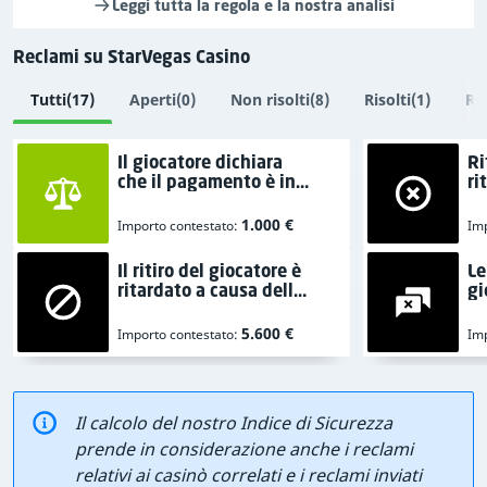
Su Casino Guru,
gli utenti hanno l'opportunità di
Leggi tutta la regola e la nostra analisi
valutare e recensire i casinò online
per poter
condividere le loro opinioni, feedback ed esperienze. In
Reclami su StarVegas Casino
base a questi dati generiamo un punteggio sulla
Tutti
(17)
Aperti
(0)
Non risolti
(8)
Risolti
(1)
Rif
soddisfazione degli utenti, che va da Terribile a
Eccellente.
Il giocatore dichiara
Ri
Tuttavia, il punteggio sulla soddisfazione degli utenti
che il pagamento è in
ri
ritardo.
ri
viene calcolato quando il casinò ottiene almeno 5
ag
1.000 €
Importo contestato:
Imp
recensioni. Dato che abbiamo raccolto solo
le
recensioni di 2 giocatori
, non abbiamo ancora un
Il ritiro del giocatore è
Le
punteggio relativo alla soddisfazione degli utenti per
ritardato a causa delle
gi
StarVegas Casino. Puoi accedere alle recensioni del
richieste di documenti.
co
casinò inviate dagli utenti alla sezione
Recensioni degli
5.600 €
Importo contestato:
Imp
utenti
di questa pagina.
Nota:
dato che non è raro che i giocatori
Il calcolo del nostro Indice di Sicurezza
delusi lascino diverse recensioni negative per
prende in considerazione anche i reclami
danneggiare la reputazione di un casinò, né
relativi ai casinò correlati e i reclami inviati