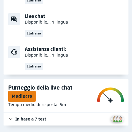
Italiano
Live chat
Disponibile...
1
lingua
Italiano
Assistenza clienti:
Disponibile...
1
lingua
Italiano
Punteggio della live chat
Mediocre
Tempo medio di risposta: 5m
In base a
7
test