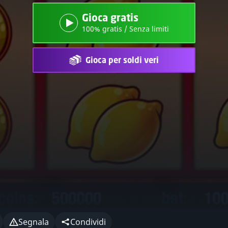
Gioca gratis
100% gratis / Senza limiti
Gioca per soldi veri
Segnala
Condividi