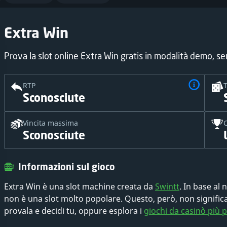
Extra Win
Prova la slot online Extra Win gratis in modalità demo, s
RTP
T
Sconosciute
Vincita massima
C
Sconosciute
Informazioni sul gioco
Extra Win è una slot machine creata da
Swintt
. In base al
non è una slot molto popolare. Questo, però, non significa
provala e decidi tu, oppure esplora i
giochi da casinò più 