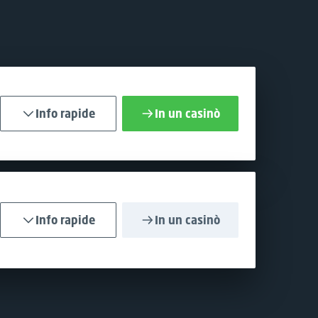
Info rapide
In un casinò
Info rapide
In un casinò