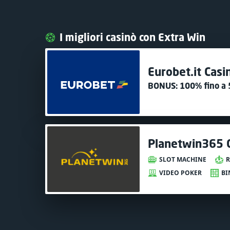
I migliori casinò con Extra Win
Eurobet.it Cas
BONUS:
100% fino a 
Planetwin365 
SLOT MACHINE
R
VIDEO POKER
BI