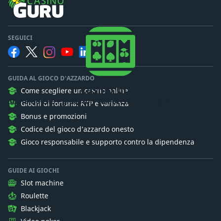
SEGUICI
GUIDA AL GIOCO D'AZZARDO
Casino Guru
Come scegliere un casinò online
Vogliamo che i giocatori comprendano il gioco d'azzardo.
Giochi di fortuna: RTP e varianza
Bonus e promozioni
Codice del gioco d’azzardo onesto
Gioco responsabile e supporto contro la dipendenza
GUIDE AI GIOCHI
Slot machine
Roulette
Blackjack