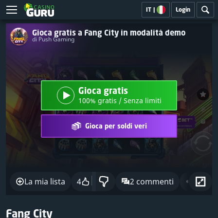
IT
|
Login
Gioca gratis a Fang City in modalità demo
di Push Gaming
Gioca gratis
100% gratis / Senza limiti
Gioca per soldi veri
La mia lista
4
2 commenti
Condi
Fang City