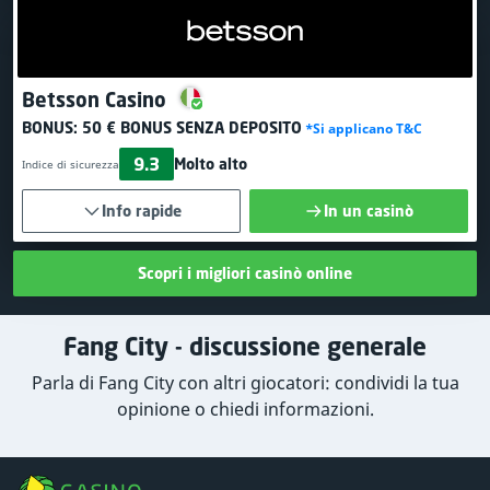
Betsson Casino
BONUS:
50 € BONUS SENZA DEPOSITO
*Si applicano T&C
9.3
Molto alto
Indice di sicurezza
Info rapide
In un casinò
Scopri i migliori casinò online
Fang City - discussione generale
Parla di Fang City con altri giocatori: condividi la tua
opinione o chiedi informazioni.