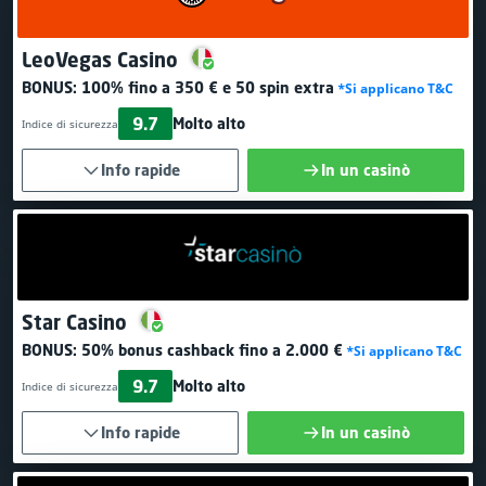
LeoVegas Casino
BONUS:
100% fino a 350 €
e 50 spin extra
*Si applicano T&C
9.7
Molto alto
Indice di sicurezza
Info rapide
In un casinò
Star Casino
BONUS:
50% bonus cashback
fino a 2.000 €
*Si applicano T&C
9.7
Molto alto
Indice di sicurezza
Info rapide
In un casinò