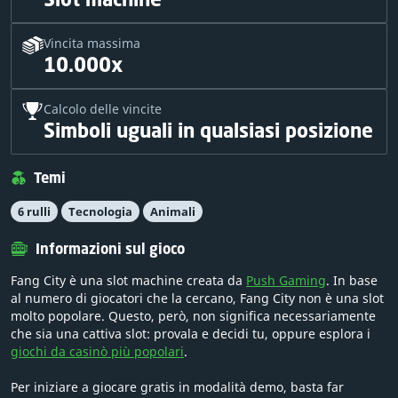
Vincita massima
10.000x
Calcolo delle vincite
Simboli uguali in qualsiasi posizione
Temi
6 rulli
Tecnologia
Animali
Informazioni sul gioco
Fang City è una slot machine creata da
Push Gaming
. In base
al numero di giocatori che la cercano, Fang City non è una slot
molto popolare. Questo, però, non significa necessariamente
che sia una cattiva slot: provala e decidi tu, oppure esplora i
giochi da casinò più popolari
.
Per iniziare a giocare gratis in modalità demo, basta far