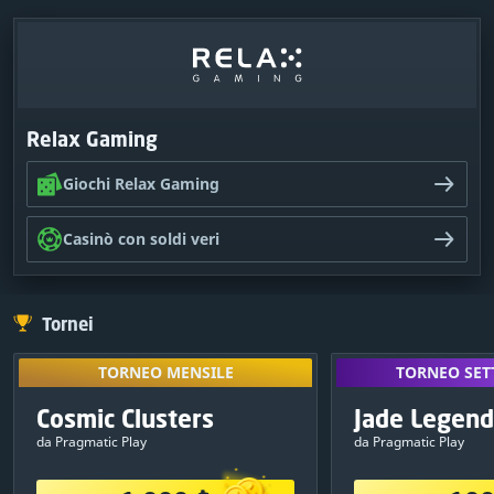
Relax Gaming
Giochi Relax Gaming
Casinò con soldi veri
Tornei
TORNEO MENSILE
TORNEO SET
TORNEO MENSILE
TORNEO SET
PREMI
PRE
Cosmic Clusters
Jade Legend
24
:
04
:
42
03
:
04
:
42
1.000 $
100
da Pragmatic Play
da Pragmatic Play
380 $
1
50 $
250 $
2
30 $