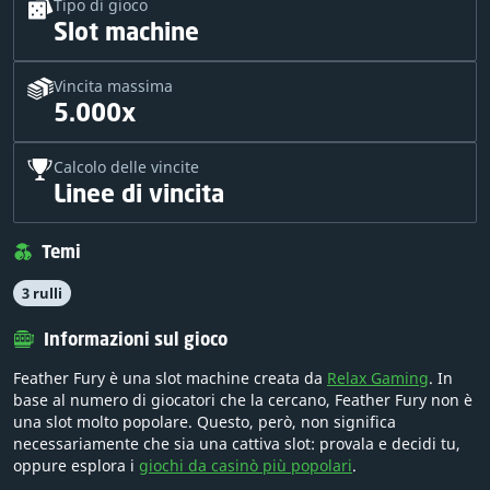
Tipo di gioco
Slot machine
Vincita massima
5.000x
Calcolo delle vincite
Linee di vincita
Temi
3 rulli
Informazioni sul gioco
Feather Fury è una slot machine creata da
Relax Gaming
. In
base al numero di giocatori che la cercano, Feather Fury non è
una slot molto popolare. Questo, però, non significa
necessariamente che sia una cattiva slot: provala e decidi tu,
oppure esplora i
giochi da casinò più popolari
.