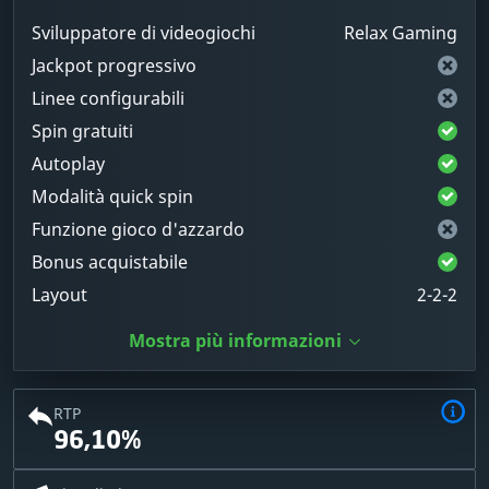
Sviluppatore di videogiochi
Relax Gaming
Jackpot progressivo
Linee configurabili
Spin gratuiti
Autoplay
Modalità quick spin
Funzione gioco d'azzardo
Bonus acquistabile
Layout
2-2-2
Mostra più informazioni
RTP
96,10%