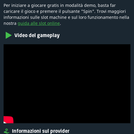
Per iniziare a giocare gratis in modalità demo, basta far
caricare il gioco e premere il pulsante "Spin". Trovi maggiori
informazioni sulle slot machine e sul loro funzionamento nella
nostra
guida alle slot online
.
Video del gameplay
Informazioni sul provider