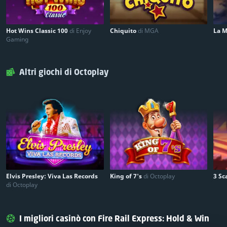
Hot Wins Classic 100
di Enjoy
Chiquito
di MGA
La 
Gaming
Altri giochi di Octoplay
Elvis Presley: Viva Las Records
King of 7's
di Octoplay
3 Sc
di Octoplay
I migliori casinò con Fire Rail Express: Hold & Win