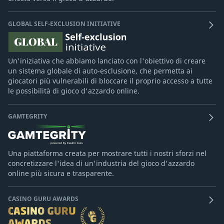
GLOBAL SELF-EXCLUSION INITIATIVE
Un'iniziativa che abbiamo lanciato con l'obiettivo di creare
un sistema globale di auto-esclusione, che permetta ai
giocatori più vulnerabili di bloccare il proprio accesso a tutte
le possibilità di gioco d'azzardo online.
GAMTEGRITY
Una piattaforma creata per mostrare tutti i nostri sforzi nel
concretizzare l'idea di un'industria del gioco d'azzardo
online più sicura e trasparente.
CASINO GURU AWARDS