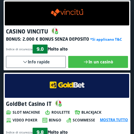
CASINO VINCITU
BONUS:
2.000 € BONUS SENZA DEPOSITO
*Si applicano T&C
9.0
Molto alto
Indice di sicurezza
Info rapide
In un casinò
GoldBet Casino IT
SLOT MACHINE
ROULETTE
BLACKJACK
MOSTRA TUTTO
VIDEO POKER
BINGO
SCOMMESSE
9.8
Molto alto
Indice di sicurezza