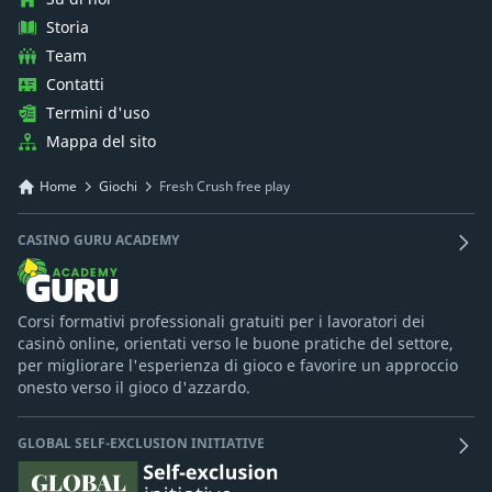
Storia
Team
Contatti
Termini d'uso
Mappa del sito
Home
Giochi
Fresh Crush free play
CASINO GURU ACADEMY
Corsi formativi professionali gratuiti per i lavoratori dei
casinò online, orientati verso le buone pratiche del settore,
per migliorare l'esperienza di gioco e favorire un approccio
onesto verso il gioco d'azzardo.
GLOBAL SELF-EXCLUSION INITIATIVE