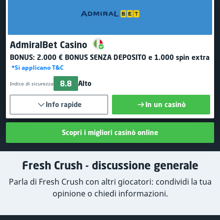
AdmiralBet Casino
BONUS:
2.000 € BONUS SENZA DEPOSITO
e 1.000 spin extra
*Si applicano T&C
8.8
Alto
Indice di sicurezza
Info rapide
In un casinò
Scopri i migliori casinò online
Fresh Crush - discussione generale
Parla di Fresh Crush con altri giocatori: condividi la tua
opinione o chiedi informazioni.