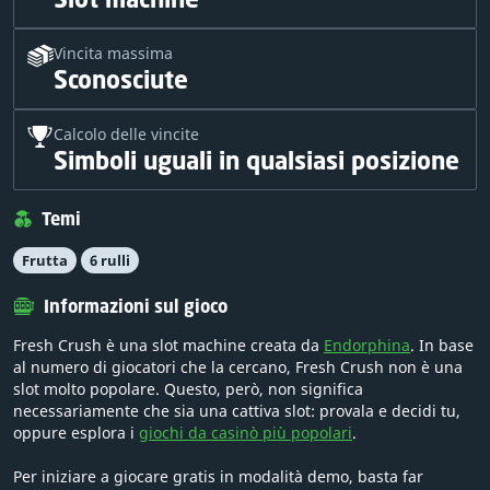
Vincita massima
Sconosciute
Calcolo delle vincite
Simboli uguali in qualsiasi posizione
Temi
Frutta
6 rulli
Informazioni sul gioco
Fresh Crush è una slot machine creata da
Endorphina
. In base
al numero di giocatori che la cercano, Fresh Crush non è una
slot molto popolare. Questo, però, non significa
necessariamente che sia una cattiva slot: provala e decidi tu,
oppure esplora i
giochi da casinò più popolari
.
Per iniziare a giocare gratis in modalità demo, basta far