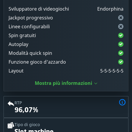
Sviluppatore di videogiochi
Endorphina
Jackpot progressivo
Linee configurabili
Spin gratuiti
Autoplay
Modalità quick spin
Funzione gioco d'azzardo
Layout
5-5-5-5-5-5
Mostra più informazioni
RTP
96,07%
Tipo di gioco
Slot machine