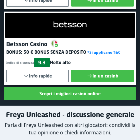
Info rapide
In un casinò
Betsson Casino
BONUS:
50 € BONUS SENZA DEPOSITO
*Si applicano T&C
9.3
Molto alto
Indice di sicurezza
Info rapide
In un casinò
Scopri i migliori casinò online
Freya Unleashed - discussione generale
Parla di Freya Unleashed con altri giocatori: condividi la
tua opinione o chiedi informazioni.