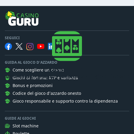
SEGUICI
GUIDA AL GIOCO D'AZZARDO
Casino Guru
Come scegliere un casinò
Vogliamo che i giocatori comprendano il gioco d'azzardo.
Giochi di fortuna: RTP e varianza
Bonus e promozioni
Codice del gioco d’azzardo onesto
Gioco responsabile e supporto contro la dipendenza
GUIDE AI GIOCHI
Slot machine
Roulette