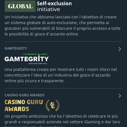
Un'iniziativa che abbiamo lanciato con l'obiettivo di creare
un sistema globale di auto-esclusione, che permetta ai
giocatori più vulnerabili di bloccare il proprio accesso a tutte
le possibilità di gioco d'azzardo online.
GAMTEGRITY
Una piattaforma creata per mostrare tutti i nostri sforzi nel
concretizzare l'idea di un'industria del gioco d'azzardo
online più sicura e trasparente.
CASINO GURU AWARDS
Un progetto ambizioso che ha l'obiettivo di celebrare le più
grandi e responsabili aziende nel settore iGaming e dar loro