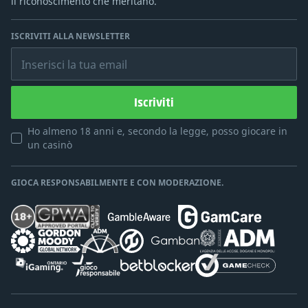
il riconoscimento che meritano.
ISCRIVITI ALLA NEWSLETTER
Inserisci la tua email
Iscriviti
Ho almeno 18 anni e, secondo la legge, posso giocare in
un casinò
GIOCA RESPONSABILMENTE E CON MODERAZIONE.