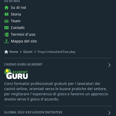
SU DI NOI
Su di noi
Storia
Team
Contatti
Termini d'uso
Mappa del sito
Home
Giochi
Freya Unleashed free play
CASINO GURU ACADEMY
Corsi formativi professionali gratuiti per i lavoratori dei
casinò online, orientati verso le buone pratiche del settore,
per migliorare l'esperienza di gioco e favorire un approccio
onesto verso il gioco d'azzardo.
GLOBAL SELF-EXCLUSION INITIATIVE