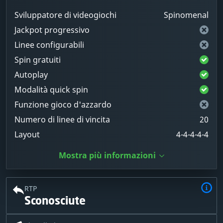
Sviluppatore di videogiochi
Spinomenal
Jackpot progressivo
Linee configurabili
Spin gratuiti
Autoplay
Modalità quick spin
Funzione gioco d'azzardo
Numero di linee di vincita
20
Layout
4-4-4-4-4
Mostra più informazioni
RTP
Sconosciute