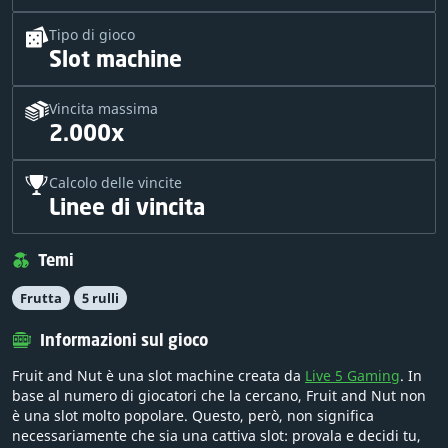
Tipo di gioco
Slot machine
Vincita massima
2.000x
Calcolo delle vincite
Linee di vincita
Temi
Frutta
5 rulli
Informazioni sul gioco
Fruit and Nut è una slot machine creata da
Live 5 Gaming
. In
base al numero di giocatori che la cercano, Fruit and Nut non
è una slot molto popolare. Questo, però, non significa
necessariamente che sia una cattiva slot: provala e decidi tu,