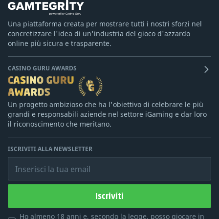
Una piattaforma creata per mostrare tutti i nostri sforzi nel
concretizzare l'idea di un'industria del gioco d'azzardo
online più sicura e trasparente.
CASINO GURU AWARDS
Un progetto ambizioso che ha l'obiettivo di celebrare le più
grandi e responsabili aziende nel settore iGaming e dar loro
il riconoscimento che meritano.
ISCRIVITI ALLA NEWSLETTER
Inserisci la tua email
Iscriviti
Ho almeno 18 anni e, secondo la legge, posso giocare in