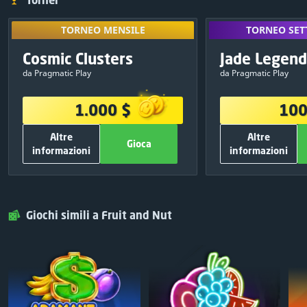
Tornei
TORNEO MENSILE
TORNEO SET
TORNEO MENSILE
TORNEO SET
PREMI
PRE
Cosmic Clusters
Jade Legend
23
:
12
:
15
02
:
12
:
15
1.000 $
100
da Pragmatic Play
da Pragmatic Play
380 $
1
50 $
250 $
2
30 $
1.000 $
100
120 $
3
20 $
Altre
Altre
75 $
4
ALTRE INFORMAZIONI
Gioca
ALTRE INFO
informazioni
informazioni
50 $
5
750
Totale spin gratuiti:
250
Tot
Gioca
Chiudi
Gioca
25 $
6
Pragmatic Play
Creatori:
Pragmatic Play
25 $
7
GRATIS
Partecipazione:
GRATIS
25 $
8
Giochi simili a Fruit and Nut
25 $
9
25 $
10