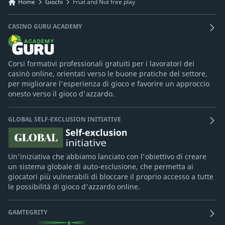
Home
Giochi
Fruit and Nut free play
CASINO GURU ACADEMY
Corsi formativi professionali gratuiti per i lavoratori dei
casinò online, orientati verso le buone pratiche del settore,
per migliorare l'esperienza di gioco e favorire un approccio
onesto verso il gioco d'azzardo.
GLOBAL SELF-EXCLUSION INITIATIVE
Un'iniziativa che abbiamo lanciato con l'obiettivo di creare
un sistema globale di auto-esclusione, che permetta ai
giocatori più vulnerabili di bloccare il proprio accesso a tutte
le possibilità di gioco d'azzardo online.
GAMTEGRITY