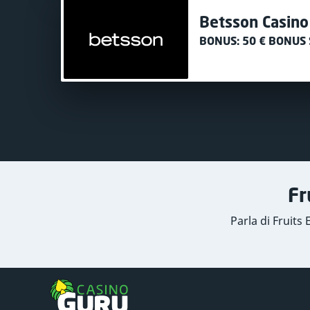
Betsson Casin
BONUS:
50 € BONUS
Fr
Parla di Fruits 