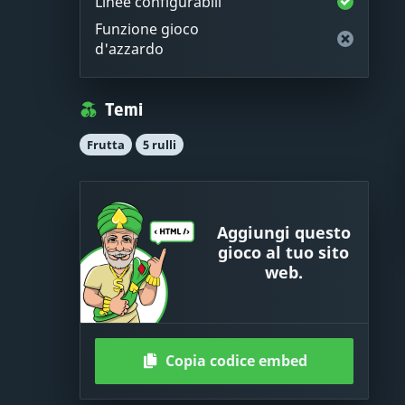
Linee configurabili
Funzione gioco
d'azzardo
Temi
Frutta
5 rulli
Aggiungi questo
gioco al tuo sito
web.
Copia codice embed