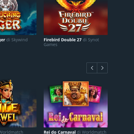
ger
di Skywind
Firebird Double 27
di Synot
Magic Wh
Games
Stakelogi
 Worldmatch
Rei do Carnaval
di Worldmatch
Ecurulet