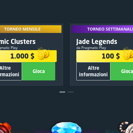
TORNEO MENSILE
TORNEO SETTIMANAL
TORNEO MENSILE
TORNEO SETTIMANAL
PREMI
PREMI
mic Clusters
Jade Legends
:
03
:
09
04
:
03
:
09
1.000 $
100 $
gmatic Play
da Pragmatic Play
1.000 $
100 $
1
50 $
2
30 $
Altre
Altre
Gioca
Gioc
3
20 $
ormazioni
informazioni
4
ALTRE INFORMAZIONI
ALTRE INFORMAZIONI
5
Totale spin gratuiti:
250
Totale spin gra
Gioca
Chiudi
Gioca
Chiu
6
atic Play
Creatori:
Pragmatic Play
Cre
7
IS
Partecipazione:
GRATIS
Partecipa
8
9
10