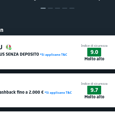
on
TU
Indice di sicurezza
9.0
NUS SENZA DEPOSITO
*Si applicano T&C
Molto alto
Indice di sicurezza
9.7
ashback
fino a 2.000 €
*Si applicano T&C
Molto alto