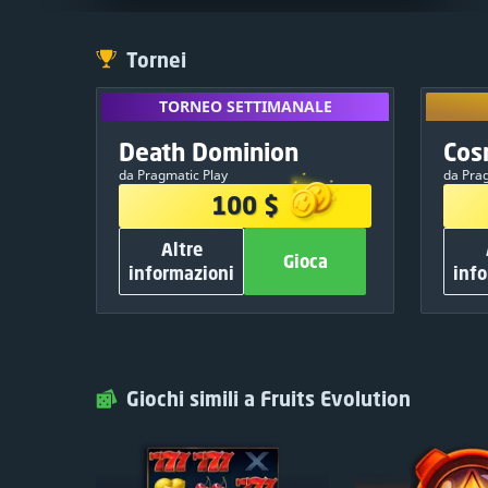
Tornei
TORNEO SETTIMANALE
TORNEO SETTIMANALE
PREMI
Death Dominion
Cos
00
:
03
:
09
25
100 $
da Pragmatic Play
da Pra
100 $
50 $
1
380 $
30 $
2
250 $
Altre
Gioca
20 $
3
120 $
informazioni
inf
75 $
ALTRE INFORMAZIONI
50 $
250
Totale spin gratuiti:
750
Gioca
Chiudi
25 $
Pragmatic Play
Creatori:
Pragm
25 $
GRATIS
Partecipazione:
GRAT
Giochi simili a Fruits Evolution
25 $
25 $
25 $