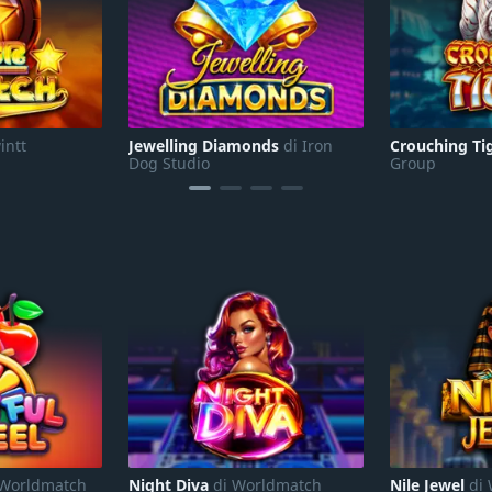
intt
Jewelling Diamonds
di Iron
Crouching Ti
Dog Studio
Group
 Worldmatch
Night Diva
di Worldmatch
Nile Jewel
di