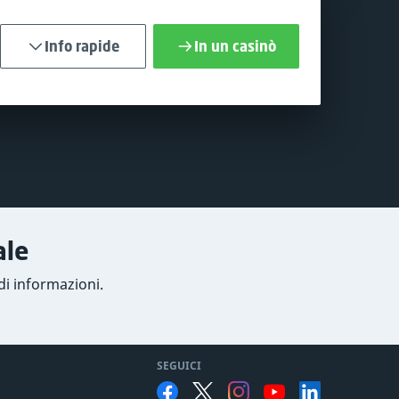
Info rapide
In un casinò
ale
edi informazioni.
SEGUICI