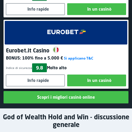
Info rapide
In un casinò
Eurobet.it Casino
BONUS:
100% fino a 5.000 €
Si applicano T&C
9.8
Molto alto
Indice di sicurezza
Info rapide
In un casinò
Scopri i migliori casinò online
God of Wealth Hold and Win - discussione
generale