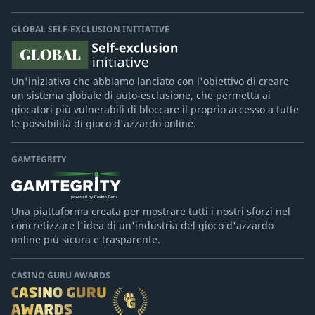
GLOBAL SELF-EXCLUSION INITIATIVE
Un'iniziativa che abbiamo lanciato con l'obiettivo di creare
un sistema globale di auto-esclusione, che permetta ai
giocatori più vulnerabili di bloccare il proprio accesso a tutte
le possibilità di gioco d'azzardo online.
GAMTEGRITY
Una piattaforma creata per mostrare tutti i nostri sforzi nel
concretizzare l'idea di un'industria del gioco d'azzardo
online più sicura e trasparente.
CASINO GURU AWARDS