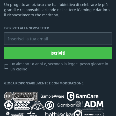
Un progetto ambizioso che ha l'obiettivo di celebrare le più
grandi e responsabili aziende nel settore iGaming e dar loro
il riconoscimento che meritano.
ISCRIVITI ALLA NEWSLETTER
Inserisci la tua email
Iscriviti
Ho almeno 18 anni e, secondo la legge, posso giocare in
un casinò
GIOCA RESPONSABILMENTE E CON MODERAZIONE.