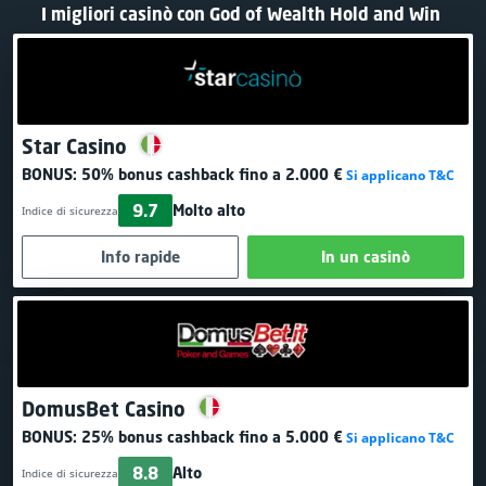
I migliori casinò con God of Wealth Hold and Win
Star Casino
BONUS:
50% bonus cashback
fino a 2.000 €
Si applicano T&C
9.7
Molto alto
Indice di sicurezza
Info rapide
In un casinò
DomusBet Casino
BONUS:
25% bonus cashback
fino a 5.000 €
Si applicano T&C
8.8
Alto
Indice di sicurezza