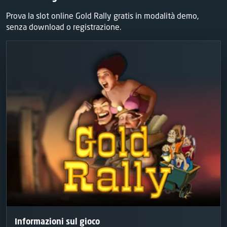
Prova la slot online Gold Rally gratis in modalità demo,
senza download o registrazione.
Informazioni sul gioco