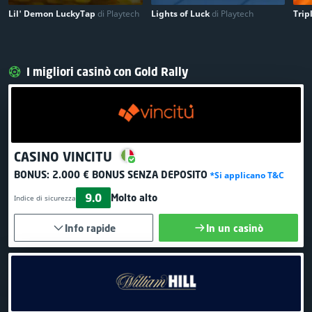
Lil' Demon LuckyTap
di Playtech
Lights of Luck
di Playtech
Trip
I migliori casinò con Gold Rally
CASINO VINCITU
BONUS:
2.000 € BONUS SENZA DEPOSITO
*Si applicano T&C
9.0
Molto alto
Indice di sicurezza
Info rapide
In un casinò