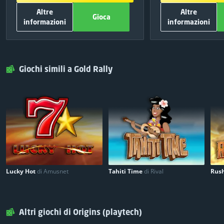
120 $
3
20 $
Altre
Altre
75 $
4
ALTRE INFORMAZIONI
Gioca
ALTRE INFO
informazioni
informazioni
50 $
5
750
Totale spin gratuiti:
250
Tot
Gioca
Chiudi
Gioca
25 $
6
Pragmatic Play
Creatori:
Pragmatic Play
25 $
7
GRATIS
Partecipazione:
GRATIS
25 $
8
Giochi simili a Gold Rally
25 $
9
25 $
10
Lucky Hot
di Amusnet
Tahiti Time
di Rival
Rus
Altri giochi di Origins (playtech)