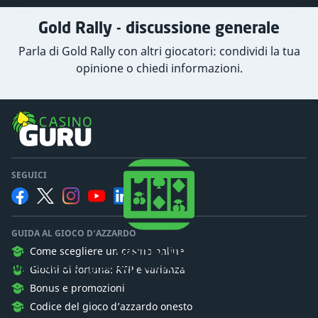
Gold Rally - discussione generale
Parla di Gold Rally con altri giocatori: condividi la tua
opinione o chiedi informazioni.
SEGUICI
GUIDA AL GIOCO D'AZZARDO
Casino Guru
Come scegliere un casinò online
Vogliamo che i giocatori comprendano il gioco d'azzardo.
Giochi di fortuna: RTP e varianza
Bonus e promozioni
Codice del gioco d’azzardo onesto