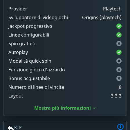
Provider
Playtech
Sviluppatore di videogiochi
Origins (playtech)
Jackpot progressivo
Linee configurabili
Spin gratuiti
Autoplay
Modalità quick spin
Funzione gioco d'azzardo
Bonus acquistabile
Numero di linee di vincita
8
Layout
3-3-3
Mostra più informazioni
RTP