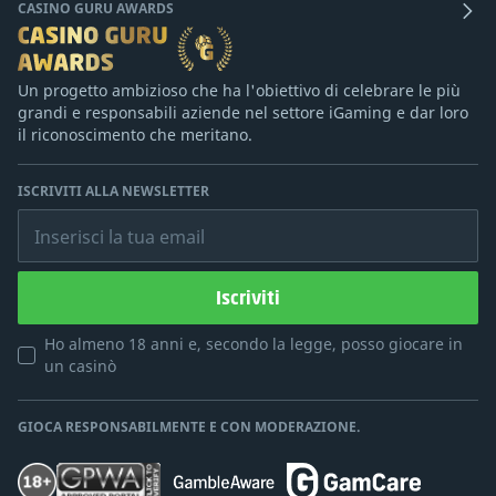
CASINO GURU AWARDS
Un progetto ambizioso che ha l'obiettivo di celebrare le più
grandi e responsabili aziende nel settore iGaming e dar loro
il riconoscimento che meritano.
ISCRIVITI ALLA NEWSLETTER
Inserisci la tua email
Iscriviti
Ho almeno 18 anni e, secondo la legge, posso giocare in
un casinò
GIOCA RESPONSABILMENTE E CON MODERAZIONE.