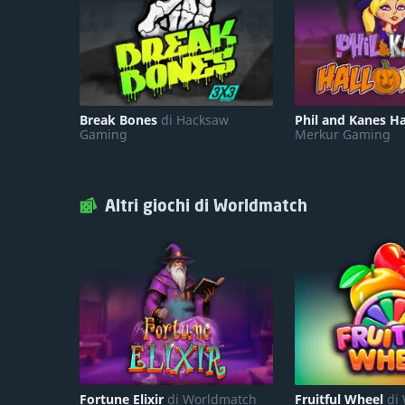
Break Bones
di Hacksaw
Phil and Kanes H
Gaming
Merkur Gaming
Altri giochi di Worldmatch
Fortune Elixir
di Worldmatch
Fruitful Wheel
di