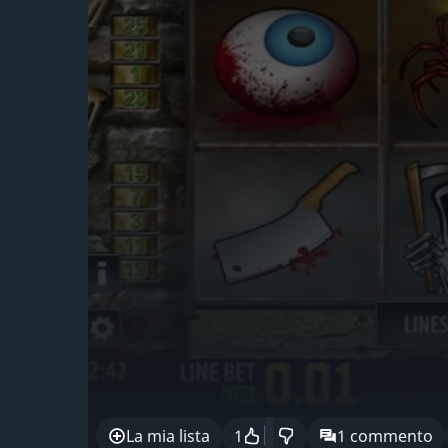
La mia lista
1
1 commento