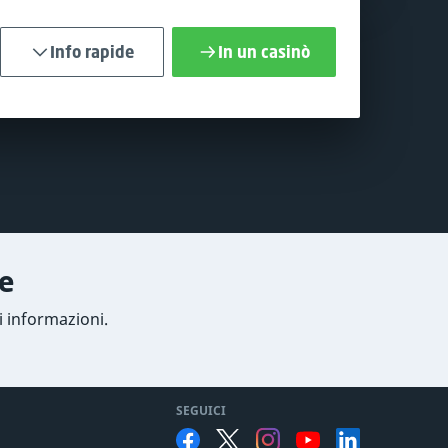
Info rapide
In un casinò
le
i informazioni.
SEGUICI