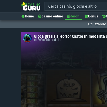
Home
Casinò online
Giochi
Bonus
Utilizzando i
Gioca gratis a Horror Castle in modalità
di Worldmatch