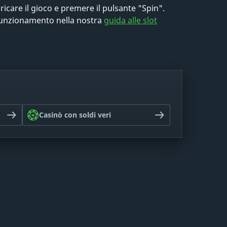
ricare il gioco e premere il pulsante "Spin".
 funzionamento nella nostra
guida alle slot
Casinò con soldi veri