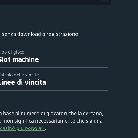
o, senza download o registrazione.
ipo di gioco
Slot machine
alcolo delle vincite
Linee di vincita
In base al numero di giocatori che la cercano,
ò, non significa necessariamente che sia una
 casinò più popolari
.