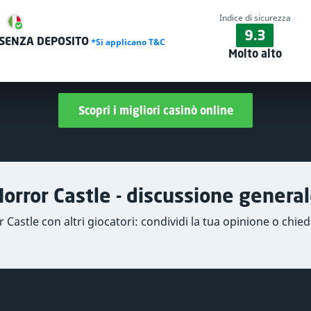
o
Indice di sicurezza
9.3
 SENZA DEPOSITO
*Si applicano T&C
Molto alto
Scopri i migliori casinò online
orror Castle - discussione genera
r Castle con altri giocatori: condividi la tua opinione o chied