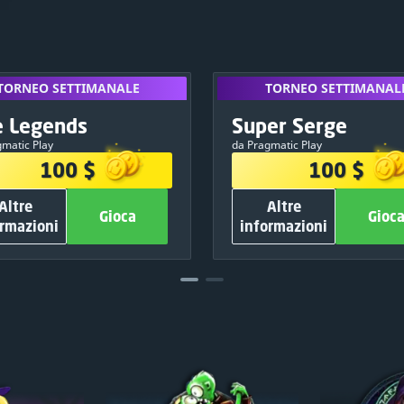
TORNEO SETTIMANALE
TORNEO SETTIMANAL
TORNEO SETTIMANALE
TORNEO SETTIMANAL
PREMI
PREMI
e Legends
Super Serge
:
04
:
16
05
:
04
:
16
100 $
100 $
gmatic Play
da Pragmatic Play
100 $
100 $
1
50 $
2
30 $
Altre
Altre
Gioca
Gioc
3
20 $
ormazioni
informazioni
ALTRE INFORMAZIONI
ALTRE INFORMAZIONI
Totale spin gratuiti:
250
Totale spin gra
Gioca
Chiudi
Gioca
Chiu
atic Play
Creatori:
Pragmatic Play
Cre
IS
Partecipazione:
GRATIS
Partecipa