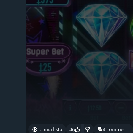
La mia lista
46
4 commenti