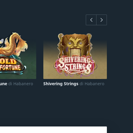
tune
di Habanero
Shivering Strings
di Habanero
Genie's