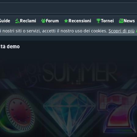
Guide
Reclami
Forum
Recensioni
Tornei
News
 nostri siti o servizi, accetti il nostro uso dei cookies.
Scopri di più
ità demo