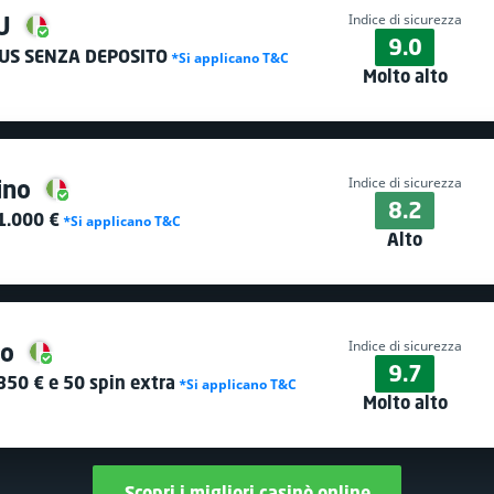
TU
Indice di sicurezza
9.0
NUS SENZA DEPOSITO
*Si applicano T&C
Molto alto
sino
Indice di sicurezza
8.2
1.000 €
*Si applicano T&C
Alto
no
Indice di sicurezza
9.7
350 €
e 50 spin extra
*Si applicano T&C
Molto alto
Scopri i migliori casinò online