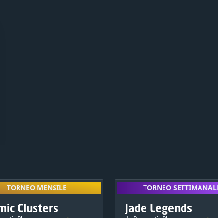
TORNEO MENSILE
TORNEO SETTIMANAL
TORNEO MENSILE
TORNEO SETTIMANAL
PREMI
PREMI
mic Clusters
Jade Legends
:
20
:
19
04
:
20
:
19