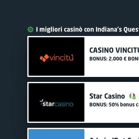
I migliori casinò con Indiana's Ques
CASINO VINCI
BONUS:
2.000 € BO
Star Casino
BONUS:
50% bonus c