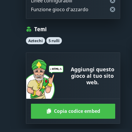
Linee configurabili
Funzione gioco d'azzardo
Temi
Aztechi
5 rulli
Aggiungi questo
gioco al tuo sito
web.
Copia codice embed