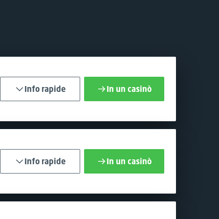
Info rapide
In un casinò
Info rapide
In un casinò