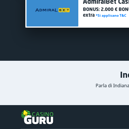
AdmiralBet Ca
BONUS:
2.000 € BO
extra
*Si applicano T&C
In
Parla di Indiana