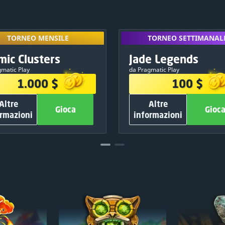
TORNEO MENSILE
TORNEO SETTIMANAL
TORNEO MENSILE
TORNEO SETTIMANAL
PREMI
PREMI
mic Clusters
Jade Legends
:
03
:
32
04
:
03
:
32
1.000 $
100 $
gmatic Play
da Pragmatic Play
1.000 $
100 $
1
50 $
2
30 $
Altre
Altre
Gioca
Gioc
3
20 $
ormazioni
informazioni
4
ALTRE INFORMAZIONI
ALTRE INFORMAZIONI
5
Totale spin gratuiti:
250
Totale spin gra
Gioca
Chiudi
Gioca
Chiu
6
atic Play
Creatori:
Pragmatic Play
Cre
7
IS
Partecipazione:
GRATIS
Partecipa
8
9
10