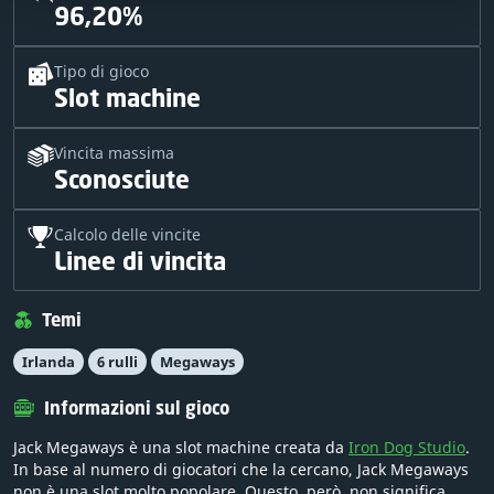
96,20%
Tipo di gioco
Slot machine
Vincita massima
Sconosciute
Calcolo delle vincite
Linee di vincita
Temi
Irlanda
6 rulli
Megaways
Informazioni sul gioco
Jack Megaways è una slot machine creata da
Iron Dog Studio
.
In base al numero di giocatori che la cercano, Jack Megaways
non è una slot molto popolare. Questo, però, non significa