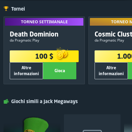
Tornei
TORNEO SETTIMANALE
TORNEO M
TORNEO SETTIMANALE
TORNEO M
PREMI
PRE
Death Dominion
Cosmic Clus
00
:
00
:
27
25
:
00
:
27
100 $
1.00
da Pragmatic Play
da Pragmatic Play
50 $
1
380 $
30 $
2
250 $
100 $
1.00
20 $
3
120 $
Altre
Altre
75 $
ALTRE INFORMAZIONI
Gioca
ALTRE INFO
informazioni
informazioni
50 $
250
Totale spin gratuiti:
750
Tot
Gioca
Chiudi
Gioca
25 $
Pragmatic Play
Creatori:
Pragmatic Play
25 $
GRATIS
Partecipazione:
GRATIS
25 $
Giochi simili a Jack Megaways
25 $
25 $