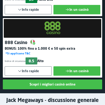
Info rapide
In un casinò
888 Casino
BONUS:
100% fino a 1.000 €
e 50 spin extra
*Si applicano T&C
8.5
Alto
Indice di sicurezza
Info rapide
In un casinò
Scopri i migliori casinò online
Jack Megaways - discussione generale