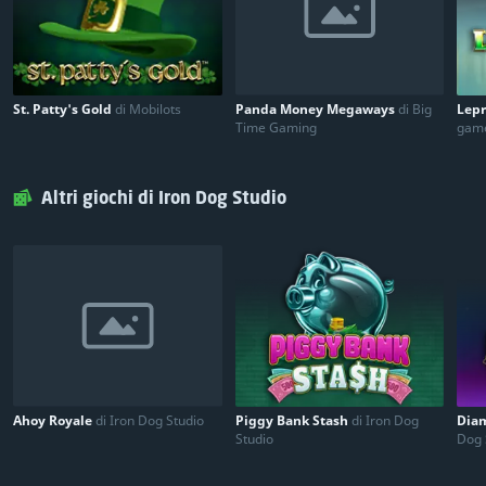
St. Patty's Gold
di Mobilots
Panda Money Megaways
di Big
Lep
Time Gaming
gam
Altri giochi di Iron Dog Studio
Ahoy Royale
di Iron Dog Studio
Piggy Bank Stash
di Iron Dog
Dia
Studio
Dog 