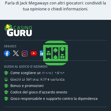
Parla di Jack Megaways con altri giocatori: condividi la
tua opinione o chiedi informazioni.
SEGUICI
GUIDA AL GIOCO D'AZZARDO
Casino Guru
Come scegliere un casinò online
Vogliamo che i giocatori comprendano il gioco d'azzardo.
Giochi di fortuna: RTP e varianza
Bonus e promozioni
Codice del gioco d’azzardo onesto
Gioco responsabile e supporto contro la dipendenza