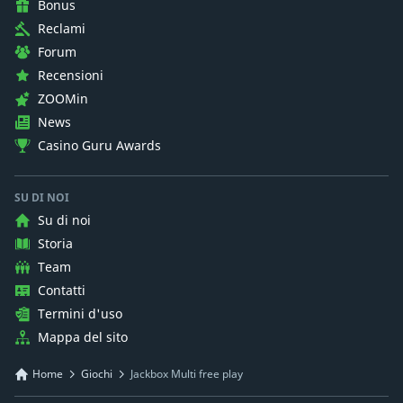
Bonus
Reclami
Forum
Recensioni
ZOOMin
News
Casino Guru Awards
SU DI NOI
Su di noi
Storia
Team
Contatti
Termini d'uso
Mappa del sito
Home
Giochi
Jackbox Multi free play