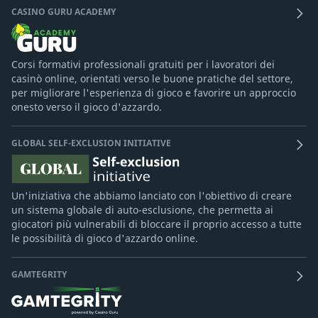
CASINO GURU ACADEMY
Corsi formativi professionali gratuiti per i lavoratori dei
casinò online, orientati verso le buone pratiche del settore,
per migliorare l'esperienza di gioco e favorire un approccio
onesto verso il gioco d'azzardo.
GLOBAL SELF-EXCLUSION INITIATIVE
Un'iniziativa che abbiamo lanciato con l'obiettivo di creare
un sistema globale di auto-esclusione, che permetta ai
giocatori più vulnerabili di bloccare il proprio accesso a tutte
le possibilità di gioco d'azzardo online.
GAMTEGRITY