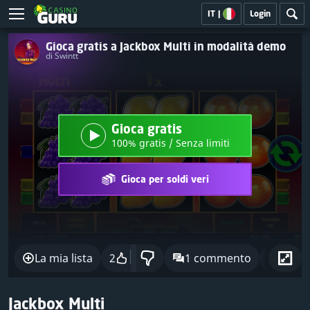
IT
|
Login
Gioca gratis a Jackbox Multi in modalità demo
di Swintt
Gioca gratis
100% gratis / Senza limiti
Gioca per soldi veri
La mia lista
2
1 commento
Cond
Jackbox Multi