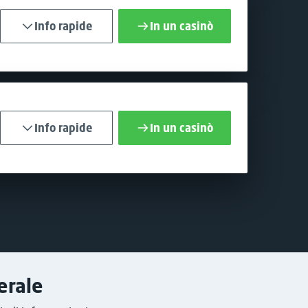
Info rapide
In un casinò
Info rapide
In un casinò
erale