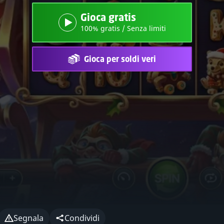
Gioca gratis
100% gratis / Senza limiti
Gioca per soldi veri
Segnala
Condividi