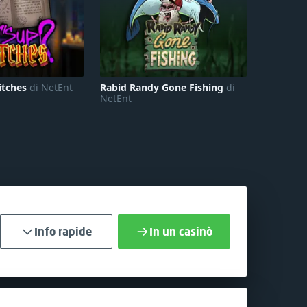
itches
di NetEnt
Rabid Randy Gone Fishing
di
Dead or 
NetEnt
NetEnt
Info rapide
In un casinò