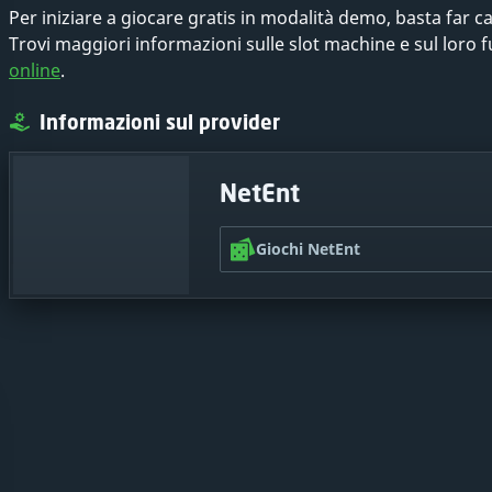
Per iniziare a giocare gratis in modalità demo, basta far ca
Trovi maggiori informazioni sulle slot machine e sul loro
online
.
Informazioni sul provider
NetEnt
Giochi NetEnt