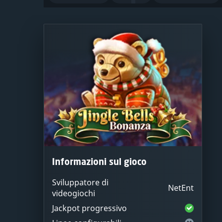
Informazioni sul gioco
Sviluppatore di
NetEnt
videogiochi
Jackpot progressivo