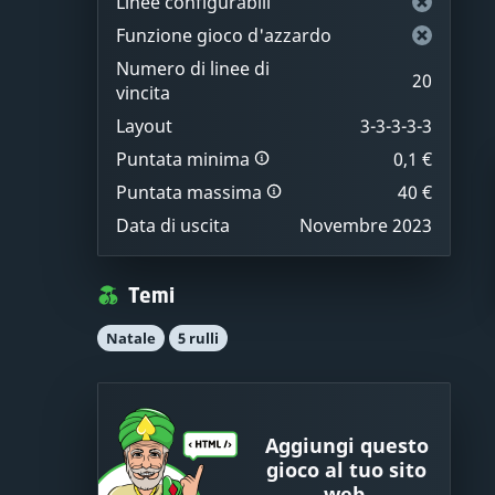
Linee configurabili
Funzione gioco d'azzardo
Numero di linee di
20
vincita
Layout
3-3-3-3-3
Puntata minima
0,1 €
Puntata massima
40 €
Data di uscita
Novembre 2023
Temi
Natale
5 rulli
Aggiungi questo
gioco al tuo sito
web.