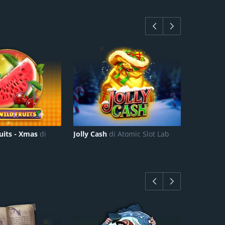
tuiti:
500
Totale spin gratuiti:
di
Gioca
Chiudi
atori:
Pragmatic Play
Creatori:
zione:
Condividi e Gioca
Partecipazione:
uits - Xmas
di
Jolly Cash
di Atomic Slot Lab
Saint Ni