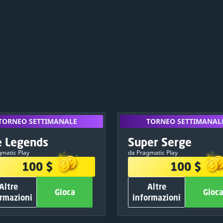
TORNEO SETTIMANALE
TORNEO SETTIMANAL
TORNEO SETTIMANALE
TORNEO SETTIMANAL
PREMI
PREMI
e Legends
Super Serge
:
15
:
54
06
:
15
:
54
100 $
100 $
gmatic Play
da Pragmatic Play
100 $
100 $
1
50 $
2
30 $
Altre
Altre
Gioca
Gioc
3
20 $
ormazioni
informazioni
ALTRE INFORMAZIONI
ALTRE INFORMAZIONI