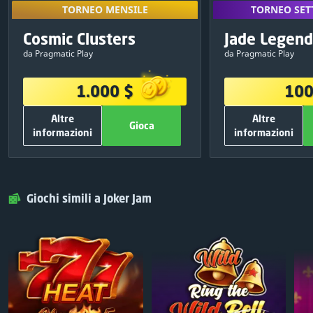
TORNEO MENSILE
TORNEO SET
TORNEO MENSILE
TORNEO SET
PREMI
PRE
Cosmic Clusters
Jade Legend
24
:
19
:
13
03
:
19
:
13
1.000 $
100
da Pragmatic Play
da Pragmatic Play
380 $
1
50 $
250 $
2
30 $
1.000 $
100
120 $
3
20 $
Altre
Altre
75 $
4
ALTRE INFORMAZIONI
Gioca
ALTRE INFO
informazioni
informazioni
50 $
5
750
Totale spin gratuiti:
250
Tot
Gioca
Chiudi
Gioca
25 $
6
Pragmatic Play
Creatori:
Pragmatic Play
25 $
7
GRATIS
Partecipazione:
GRATIS
25 $
8
Giochi simili a Joker Jam
25 $
9
25 $
10