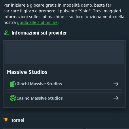
Per iniziare a giocare gratis in modalità demo, basta far
caricare il gioco e premere il pulsante "Spin". Trovi maggiori
informazioni sulle slot machine e sul loro funzionamento nella
nostra
guida alle slot online
.
Informazioni sul provider
Massive Studios
Giochi Massive Studios
Casinò Massive Studios
Tornei