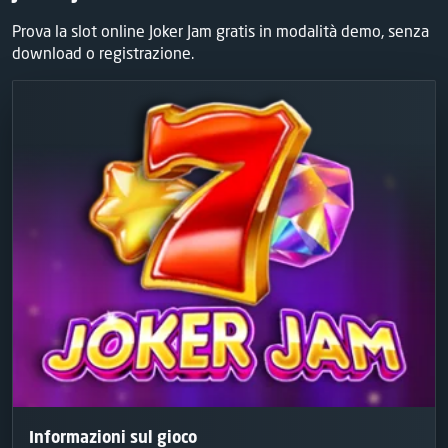
Prova la slot online Joker Jam gratis in modalità demo, senza
download o registrazione.
Informazioni sul gioco