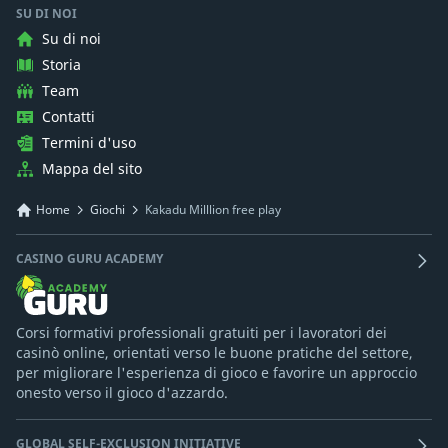
SU DI NOI
Su di noi
Storia
Team
Contatti
Termini d'uso
Mappa del sito
Home
Giochi
Kakadu Milllion free play
CASINO GURU ACADEMY
Corsi formativi professionali gratuiti per i lavoratori dei
casinò online, orientati verso le buone pratiche del settore,
per migliorare l'esperienza di gioco e favorire un approccio
onesto verso il gioco d'azzardo.
GLOBAL SELF-EXCLUSION INITIATIVE