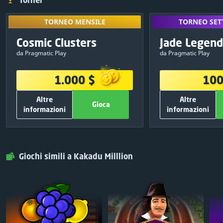
Tornei
TORNEO MENSILE
TORNEO SET
TORNEO MENSILE
TORNEO SET
PREMI
PRE
Cosmic Clusters
Jade Legend
24
:
03
:
38
03
:
03
:
38
1.000 $
100
da Pragmatic Play
da Pragmatic Play
380 $
1
50 $
250 $
2
30 $
1.000 $
100
120 $
3
20 $
Altre
Altre
75 $
4
ALTRE INFORMAZIONI
Gioca
ALTRE INFO
informazioni
informazioni
50 $
5
750
Totale spin gratuiti:
250
Tot
Gioca
Chiudi
Gioca
25 $
6
Pragmatic Play
Creatori:
Pragmatic Play
25 $
7
GRATIS
Partecipazione:
GRATIS
25 $
8
Giochi simili a Kakadu Milllion
25 $
9
25 $
10