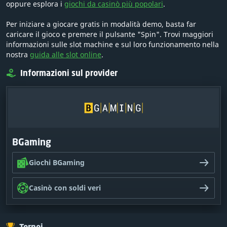
oppure esplora i
giochi da casinò più popolari
.
Per iniziare a giocare gratis in modalità demo, basta far
caricare il gioco e premere il pulsante "Spin". Trovi maggiori
informazioni sulle slot machine e sul loro funzionamento nella
nostra
guida alle slot online
.
Informazioni sul provider
BGaming
Giochi BGaming
Casinò con soldi veri