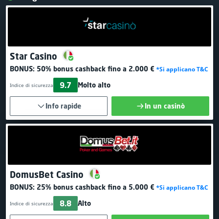
Star Casino
BONUS:
50% bonus cashback
fino a 2.000 €
*Si applicano T&C
9.7
Molto alto
Indice di sicurezza
Info rapide
In un casinò
DomusBet Casino
BONUS:
25% bonus cashback
fino a 5.000 €
*Si applicano T&C
8.8
Alto
Indice di sicurezza