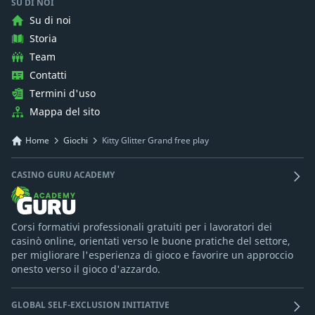
SU DI NOI
Su di noi
Storia
Team
Contatti
Termini d'uso
Mappa del sito
Home
Giochi
Kitty Glitter Grand free play
CASINO GURU ACADEMY
Corsi formativi professionali gratuiti per i lavoratori dei
casinò online, orientati verso le buone pratiche del settore,
per migliorare l'esperienza di gioco e favorire un approccio
onesto verso il gioco d'azzardo.
GLOBAL SELF-EXCLUSION INITIATIVE