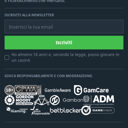
il riconoscimento che meritano.
ISCRIVITI ALLA NEWSLETTER
Inserisci la tua email
Iscriviti
Ho almeno 18 anni e, secondo la legge, posso giocare in
un casinò
GIOCA RESPONSABILMENTE E CON MODERAZIONE.