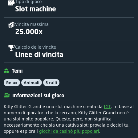
Tipo di gioco
Slot machine
Vincita massima
25.000x
Calcolo delle vincite
Linee di vincita
Temi
Relax
Animali
5 rulli
Informazioni sul gioco
Kitty Glitter Grand è una slot machine creata da
IGT
. In base al
numero di giocatori che la cercano, Kitty Glitter Grand non è
una slot molto popolare. Questo, però, non significa
necessariamente che sia una cattiva slot: provala e decidi tu,
oppure esplora i
giochi da casinò più popolari
.