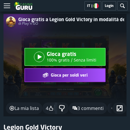
IT
|
Login
Gioca gratis a Legion Gold Victory in modalità dem
di Play'n GO
Gioca gratis
100% gratis / Senza limiti
Gioca per soldi veri
La mia lista
4
3 commenti
Condi
Legion Gold Victory