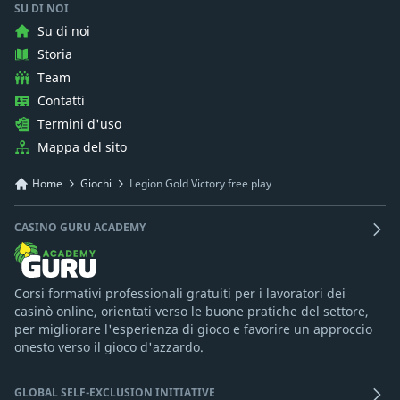
SU DI NOI
Su di noi
Storia
Team
Contatti
Termini d'uso
Mappa del sito
Home
Giochi
Legion Gold Victory free play
CASINO GURU ACADEMY
Corsi formativi professionali gratuiti per i lavoratori dei
casinò online, orientati verso le buone pratiche del settore,
per migliorare l'esperienza di gioco e favorire un approccio
onesto verso il gioco d'azzardo.
GLOBAL SELF-EXCLUSION INITIATIVE