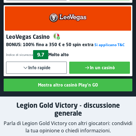
LeoVegas Casino
BONUS:
100% fino a 350 €
e 50 spin extra
Si applicano T&C
9.7
Molto alto
Indice di sicurezza
Info rapide
In un casinò
Mostra altro casinò Play'n GO
Legion Gold Victory - discussione
generale
Parla di Legion Gold Victory con altri giocatori: condividi
la tua opinione o chiedi informazioni.