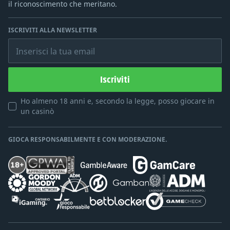
il riconoscimento che meritano.
ISCRIVITI ALLA NEWSLETTER
Inserisci la tua email
Iscriviti
Ho almeno 18 anni e, secondo la legge, posso giocare in
un casinò
GIOCA RESPONSABILMENTE E CON MODERAZIONE.