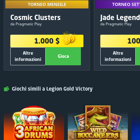
TORNEO MENSILE
TORNEO SET
TORNEO MENSILE
TORNEO SET
PREMI
PRE
Cosmic Clusters
Jade Legend
21
:
06
:
56
00
:
06
:
56
1.000 $
100
da Pragmatic Play
da Pragmatic Play
380 $
1
50 $
250 $
2
30 $
1.000 $
100
120 $
3
20 $
Altre
Altre
75 $
4
ALTRE INFORMAZIONI
Gioca
ALTRE INFO
informazioni
informazioni
50 $
5
750
Totale spin gratuiti:
250
Tot
Gioca
Chiudi
Gioca
25 $
6
Pragmatic Play
Creatori:
Pragmatic Play
25 $
7
GRATIS
Partecipazione:
GRATIS
25 $
8
Giochi simili a Legion Gold Victory
25 $
9
25 $
10