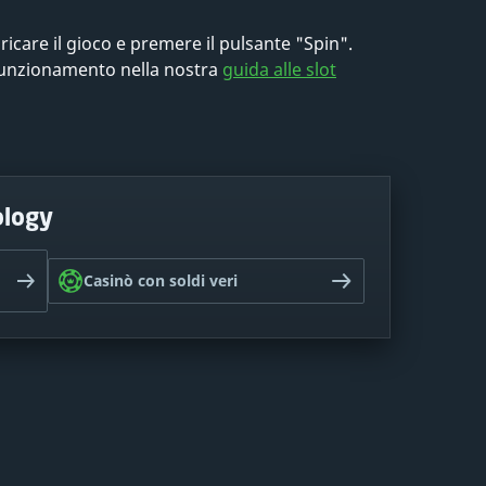
ricare il gioco e premere il pulsante "Spin".
 funzionamento nella nostra
guida alle slot
ology
Casinò con soldi veri