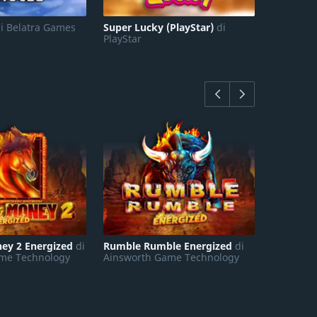
i Belatra Games
Super Lucky (PlayStar)
di
Ore No K
PlayStar
ey 2 Energized
di
Rumble Rumble Energized
di
San Fa P
me Technology
Ainsworth Game Technology
Technolo