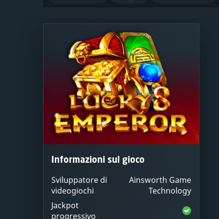
Informazioni sul gioco
Sviluppatore di
Ainsworth Game
videogiochi
Technology
Jackpot
progressivo