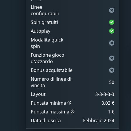
Linee
configurabili
Spin gratuiti
Autoplay
Modalità quick
spin
Funzione gioco
d'azzardo
Bonus acquistabile
Numero di linee di
50
vincita
Layout
3-3-3-3-3
Puntata minima
0,02 €
Puntata massima
1 €
Data di uscita
Febbraio 2024