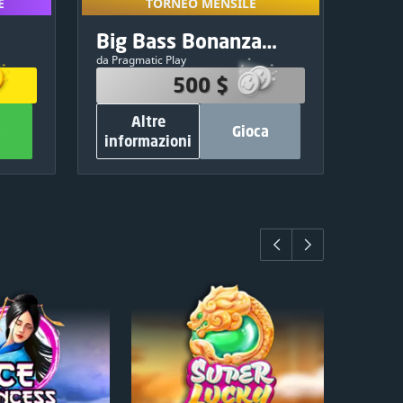
Sbloccalo giocando in altri
E
TORNEO MENSILE
tornei e condividendo i
PREMI
Esclusivo
Big Bass Bonanza
Sup
tuoi risultati
500 $
1000
da Pragmatic Play
da Prag
500 $
1
250 $
1
50 $
2
150 $
2
30 $
Altre
a
Gioca
3
50 $
3
20 $
informazioni
info
30 $
4
ALTRE INFORMAZIONI
20 $
5
tuiti:
500
Totale spin gratuiti:
250
di
Gioca
Chiudi
atori:
Pragmatic Play
Creatori:
Pragm
zione:
Condividi e Gioca
Partecipazione:
GRAT