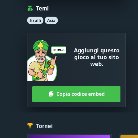
Temi
5 rulli
Asia
Aggiungi questo
gioco al tuo sito
web.
Copia codice embed
Tornei
TORNEO SETTIMANALE