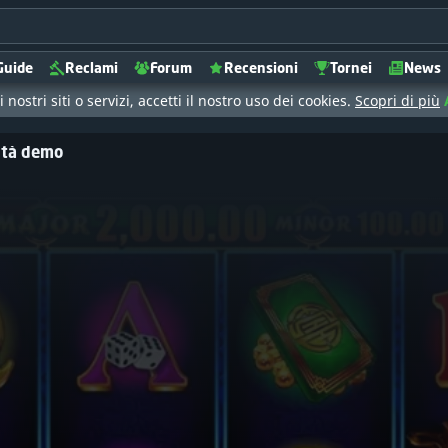
Guide
Reclami
Forum
Recensioni
Tornei
News
 nostri siti o servizi, accetti il nostro uso dei cookies.
Scopri di più
lità demo