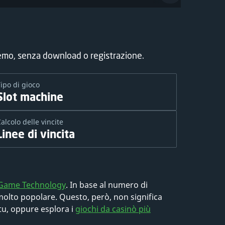
demo, senza download o registrazione.
ipo di gioco
Slot machine
alcolo delle vincite
Linee di vincita
 Game Technology
. In base al numero di
molto popolare. Questo, però, non significa
 tu, oppure esplora i
giochi da casinò più