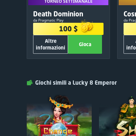
TORNEO SETTIMANALE
PREMI
Death Dominion
Cos
00
:
01
:
33
25
100 $
da Pragmatic Play
da Pra
100 $
50 $
1
380 $
30 $
2
250 $
Altre
Gioca
20 $
3
120 $
informazioni
inf
75 $
ALTRE INFORMAZIONI
50 $
250
Totale spin gratuiti:
750
Gioca
Chiudi
25 $
Pragmatic Play
Creatori:
Pragm
25 $
GRATIS
Partecipazione:
GRAT
Giochi simili a Lucky 8 Emperor
25 $
25 $
25 $