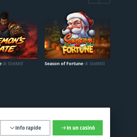
te
di SlotMill
Season of Fortune
di SlotMill
Pillage 
Info rapide
In un casinò