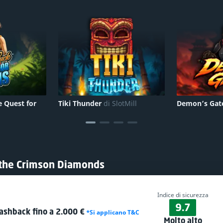
e Quest for
Tiki Thunder
di SlotMill
Demon’s Ga
d the Crimson Diamonds
Indice di sicurezza
9.7
ashback
fino a 2.000 €
*Si applicano T&C
Molto alto