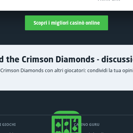
Scopri i migliori casinò online
d the Crimson Diamonds - discuss
 Crimson Diamonds con altri giocatori: condividi la tua opin
I GIOCHI
CASINO GURU