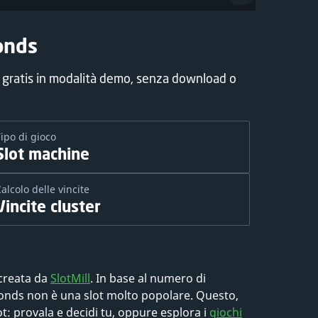
onds
 gratis in modalità demo, senza download o
ipo di gioco
Slot machine
alcolo delle vincite
Vincite cluster
creata da
SlotMill
. In base al numero di
onds non è una slot molto popolare. Questo,
t: provala e decidi tu, oppure esplora i
giochi