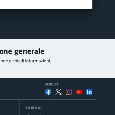
ione generale
ione o chiedi informazioni.
SEGUICI
SU DI NOI