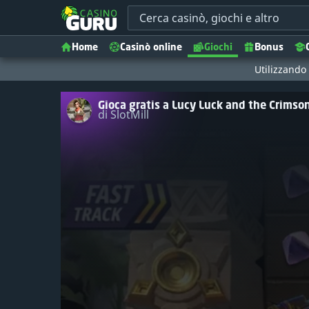
Home
Casinò online
Giochi
Bonus
Utilizzando i
Gioca gratis a Lucy Luck and the Crims
di SlotMill