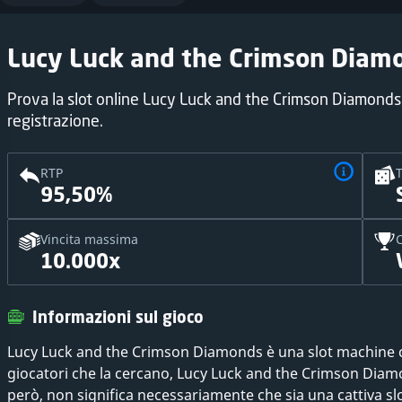
Lucy Luck and the Crimson Diam
Prova la slot online Lucy Luck and the Crimson Diamonds
registrazione.
RTP
T
95,50%
Vincita massima
C
10.000x
Informazioni sul gioco
Lucy Luck and the Crimson Diamonds è una slot machine 
giocatori che la cercano, Lucy Luck and the Crimson Diam
però, non significa necessariamente che sia una cattiva slo