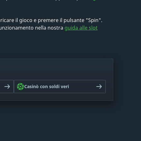
ricare il gioco e premere il pulsante "Spin".
 funzionamento nella nostra
guida alle slot
Casinò con soldi veri