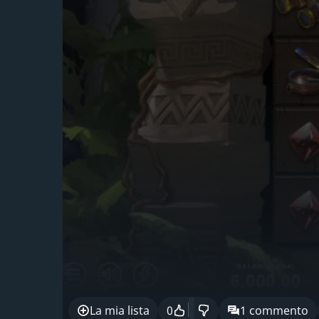
La mia lista
0
1 commento