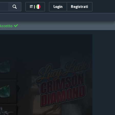
IT
|
Login
Registrati
Accetto