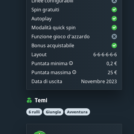
Linee configurabili
Spin gratuiti
Autoplay
Modalità quick spin
Funzione gioco d'azzardo
Bonus acquistabile
Layout
6-6-6-6-6-6
Puntata minima
0,2 €
Puntata massima
25 €
Data di uscita
Novembre 2023
Temi
6 rulli
Giungla
Avventura