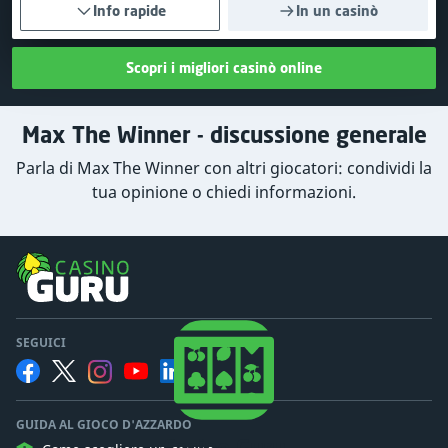
Info rapide
In un casinò
Scopri i migliori casinò online
Max The Winner - discussione generale
Parla di Max The Winner con altri giocatori: condividi la
tua opinione o chiedi informazioni.
SEGUICI
GUIDA AL GIOCO D'AZZARDO
Casino Guru