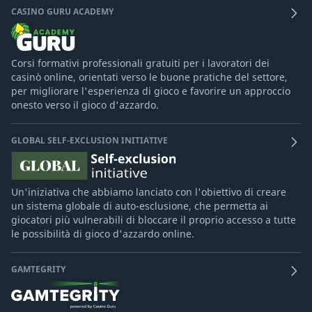
CASINO GURU ACADEMY
Corsi formativi professionali gratuiti per i lavoratori dei
casinò online, orientati verso le buone pratiche del settore,
per migliorare l'esperienza di gioco e favorire un approccio
onesto verso il gioco d'azzardo.
GLOBAL SELF-EXCLUSION INITIATIVE
Un'iniziativa che abbiamo lanciato con l'obiettivo di creare
un sistema globale di auto-esclusione, che permetta ai
giocatori più vulnerabili di bloccare il proprio accesso a tutte
le possibilità di gioco d'azzardo online.
GAMTEGRITY