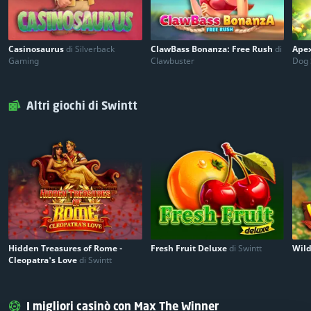
Casinosaurus
di Silverback
ClawBass Bonanza: Free Rush
di
Apex
Gaming
Clawbuster
Dog 
Altri giochi di Swintt
Hidden Treasures of Rome -
Fresh Fruit Deluxe
di Swintt
Wil
Cleopatra's Love
di Swintt
I migliori casinò con Max The Winner