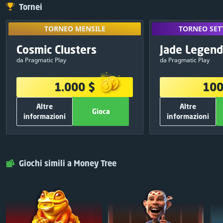
Tornei
TORNEO MENSILE
TORNEO SET
TORNEO MENSILE
TORNEO SET
PREMI
PRE
Cosmic Clusters
Jade Legend
23
:
17
:
15
02
:
17
:
15
1.000 $
100
da Pragmatic Play
da Pragmatic Play
380 $
1
50 $
250 $
2
30 $
1.000 $
100
120 $
3
20 $
Altre
Altre
75 $
4
ALTRE INFORMAZIONI
Gioca
ALTRE INFO
informazioni
informazioni
50 $
5
750
Totale spin gratuiti:
250
Tot
Gioca
Chiudi
Gioca
25 $
6
Pragmatic Play
Creatori:
Pragmatic Play
25 $
7
GRATIS
Partecipazione:
GRATIS
25 $
8
Giochi simili a Money Tree
25 $
9
25 $
10