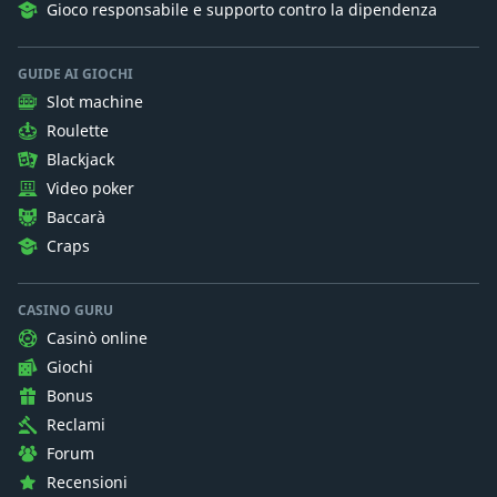
Gioco responsabile e supporto contro la dipendenza
GUIDE AI GIOCHI
Slot machine
Roulette
Blackjack
Video poker
Baccarà
Craps
CASINO GURU
Casinò online
Giochi
Bonus
Reclami
Forum
Recensioni