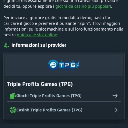
significa necessariamente che sia una cattiva slot: provala e
decidi tu, oppure esplora i
giochi da casinò più popolari
.
Per iniziare a giocare gratis in modalità demo, basta far
caricare il gioco e premere il pulsante "Spin". Trovi maggiori
informazioni sulle slot machine e sul loro funzionamento nella
nostra
guida alle slot online
.
Informazioni sul provider
Triple Profits Games (TPG)
Giochi Triple Profits Games (TPG)
Casinò Triple Profits Games (TPG)