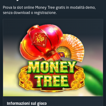
Prova la slot online Money Tree gratis in modalità demo,
senza download o registrazione.
Informazioni sul gioco