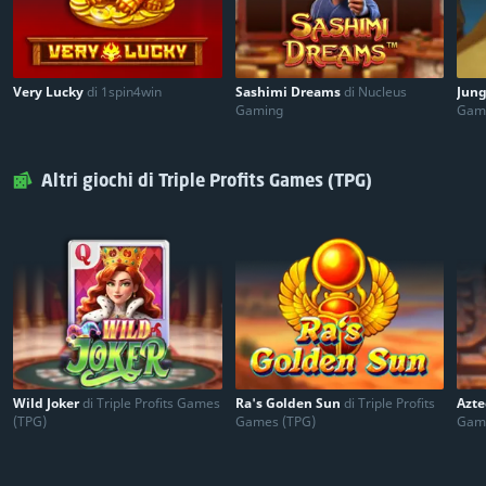
Very Lucky
di 1spin4win
Sashimi Dreams
di Nucleus
Jung
Gaming
Gam
Altri giochi di Triple Profits Games (TPG)
Wild Joker
di Triple Profits Games
Ra's Golden Sun
di Triple Profits
Azt
(TPG)
Games (TPG)
Gam