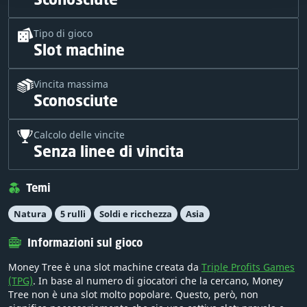
Tipo di gioco
Slot machine
Vincita massima
Sconosciute
Calcolo delle vincite
Senza linee di vincita
Temi
Natura
5 rulli
Soldi e ricchezza
Asia
Informazioni sul gioco
Money Tree è una slot machine creata da
Triple Profits Games
(TPG)
. In base al numero di giocatori che la cercano, Money
Tree non è una slot molto popolare. Questo, però, non