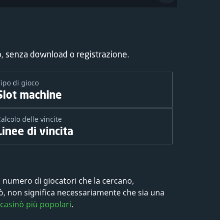
o, senza download o registrazione.
ipo di gioco
Slot machine
alcolo delle vincite
Linee di vincita
al numero di giocatori che la cercano,
, non significa necessariamente che sia una
 casinò più popolari
.