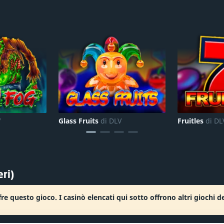
V
Glass Fruits
di DLV
Fruitles
di DL
eri)
e questo gioco. I casinò elencati qui sotto offrono altri giochi d