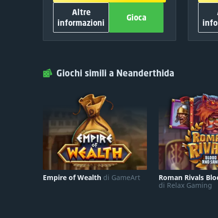
250 $
2
30 $
Altre
Gioca
120 $
3
20 $
informazioni
inf
75 $
4
ALTRE INFORMAZIONI
50 $
5
750
Totale spin gratuiti:
250
Gioca
Chiudi
25 $
6
Pragmatic Play
Creatori:
Pragm
25 $
7
Giochi simili a Neanderthida
GRATIS
Partecipazione:
GRAT
25 $
8
25 $
9
25 $
10
Empire of Wealth
di GameArt
Roman Rivals Blo
di Relax Gaming