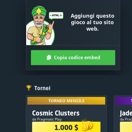
Aggiungi questo
gioco al tuo sito
web.
Copia codice embed
Tornei
TORNEO MENSILE
TORNEO MENSILE
PREMI
Cosmic Clusters
Jad
24
:
12
:
07
03
1.000 $
da Pragmatic Play
da Pra
1.000 $
380 $
1
50 $