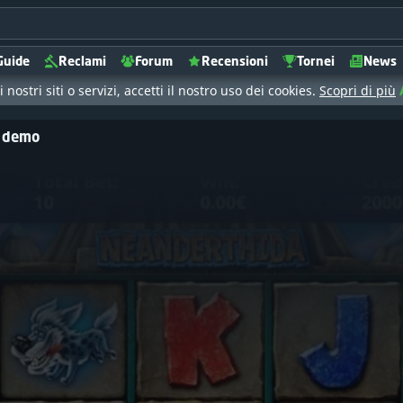
Guide
Reclami
Forum
Recensioni
Tornei
News
 nostri siti o servizi, accetti il nostro uso dei cookies.
Scopri di più
à demo