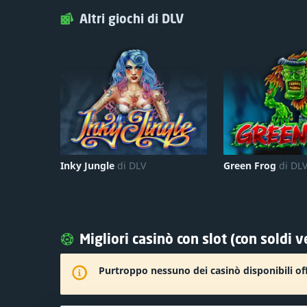
Altri giochi di DLV
Inky Jungle
di DLV
Green Frog
di DL
Migliori casinò con slot (con soldi v
Purtroppo nessuno dei casinò disponibili offr