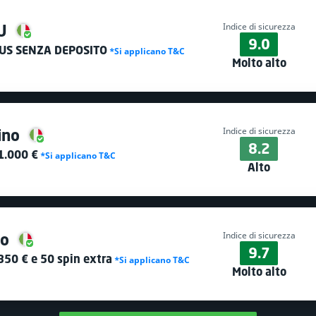
TU
Indice di sicurezza
9.0
NUS SENZA DEPOSITO
*Si applicano T&C
Molto alto
sino
Indice di sicurezza
8.2
1.000 €
*Si applicano T&C
Alto
no
Indice di sicurezza
9.7
350 €
e 50 spin extra
*Si applicano T&C
Molto alto