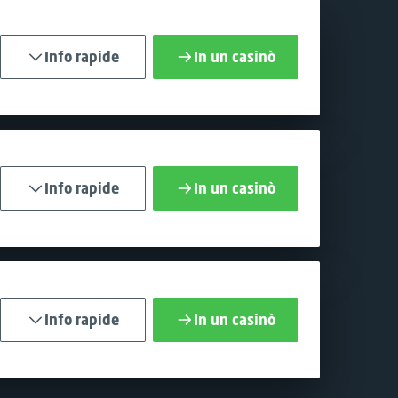
Info rapide
In un casinò
Info rapide
In un casinò
Info rapide
In un casinò