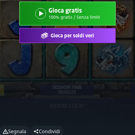
Gioca gratis
100% gratis / Senza limiti
Gioca per soldi veri
Segnala
Condividi