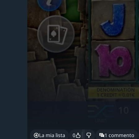
La mia lista
0
1 commento