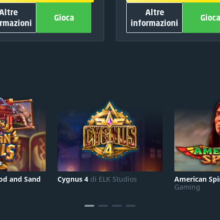
2
30 $
Altre
Altre
Gioca
Gioc
3
20 $
ormazioni
informazioni
ALTRE INFORMAZIONI
ALTRE INFORMAZIONI
Totale spin gratuiti:
250
Totale spin gra
Gioca
Chiudi
Gioca
Chiu
atic Play
Creatori:
Pragmatic Play
Cre
IS
Partecipazione:
GRATIS
Partecipa
od and Sand
Cygnus 4
di ELK Studios
American Spi
Gaming