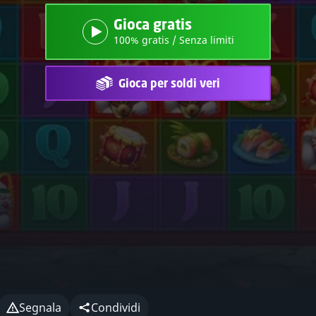
Gioca gratis
100% gratis / Senza limiti
Gioca per soldi veri
Segnala
Condividi