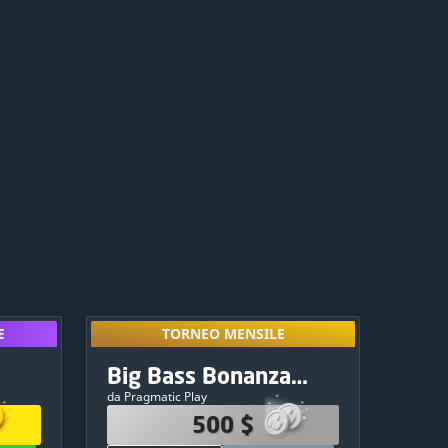
E
TORNEO MENSILE
Sbloccalo giocando in altri
E
TORNEO MENSILE
tornei e condividendo i
PREMI
Esclusivo
Big Bass Bonanza
tuoi risultati
500 $
1000
da Pragmatic Play
500 $
1
250 $
1