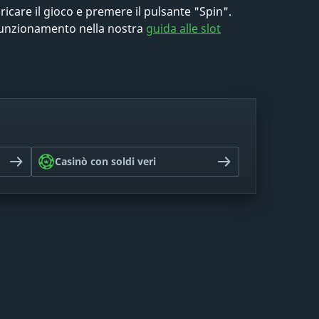
ricare il gioco e premere il pulsante "Spin".
 funzionamento nella nostra
guida alle slot
Casinò con soldi veri