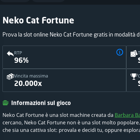
Neko Cat Fortune
Prova la slot online Neko Cat Fortune gratis in modalità
RTP
T
96%
Vincita massima
C
20.000x
Informazioni sul gioco
Neko Cat Fortune è una slot machine creata da
Barbara B
cercano, Neko Cat Fortune non è una slot molto popolare.
che sia una cattiva slot: provala e decidi tu, oppure esplor