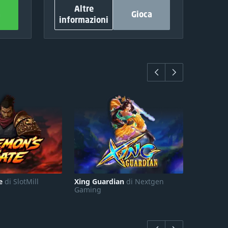
2
150 $
2
Altre
a
Gioca
3
50 $
3
informazioni
30 $
4
ALTRE INFORMAZIONI
20 $
5
tuiti:
500
Totale spin gratuiti:
di
Gioca
Chiudi
atori:
Pragmatic Play
Creatori:
zione:
Condividi e Gioca
Partecipazione:
te
di SlotMill
Xing Guardian
di Nextgen
Fa Fa Zh
Gaming
Interacti