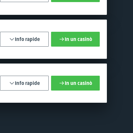
Info rapide
In un casinò
Info rapide
In un casinò