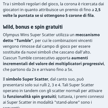
Tra i simboli regolari del gioco, la corona è ricercata dai
giocatori in quanto attribuisce un premio di fino a
2,5
volte la puntata se si ottengono 5 corone di fila
.
Wild, bonus e spin gratuiti
Olympus Wins Super Scatter utilizza un
meccanismo
detto "Tumble"
, per cui le combinazioni vincenti
vengono rimosse dal campo di gioco per essere
sostituite da nuovi simboli che cascano dall’alto.
Ciascun Tumble consecutivo apporta
aumenti
incrementali del valore dei moltiplicatori progressivi
,
che partono da 2x e arrivano fino a 5x.
Il
simbolo Super Scatter
, dal canto suo, può
presentarsi solo sui rulli 2, 3 e 4. Tali Super Scatter
operano in tandem con gli scatter normali per attivare
la
funzionalità spin gratuiti
; tuttavia, i premi connessi
ai Super Scatter in modalità "stand-alone" sono i