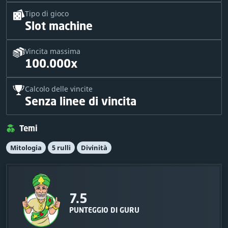
Tipo di gioco
Slot machine
Vincita massima
100.000x
Calcolo delle vincite
Senza linee di vincita
Temi
Mitologia
5 rulli
Divinità
7.5
PUNTEGGIO DI GURU