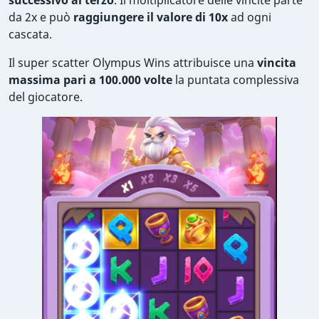
successivo al terzo
. Il moltiplicatore delle vincite parte
da 2x e può
raggiungere il valore di 10x
ad ogni
cascata.
Il super scatter Olympus Wins attribuisce una
vincita
massima pari a 100.000 volte
la puntata complessiva
del giocatore.