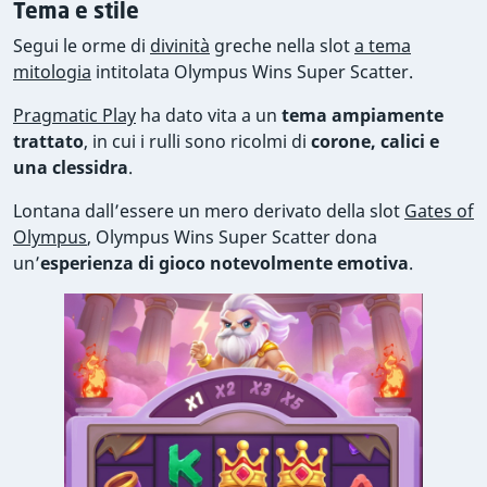
Tema e stile
Segui le orme di
divinità
greche nella slot
a tema
mitologia
intitolata Olympus Wins Super Scatter.
Pragmatic Play
ha dato vita a un
tema ampiamente
trattato
, in cui i rulli sono ricolmi di
corone, calici e
una clessidra
.
Lontana dall’essere un mero derivato della slot
Gates of
Olympus
, Olympus Wins Super Scatter dona
un’
esperienza di gioco notevolmente emotiva
.