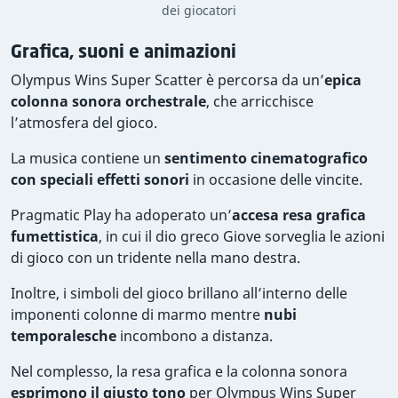
dei giocatori
Grafica, suoni e animazioni
Olympus Wins Super Scatter è percorsa da un’
epica
colonna sonora orchestrale
, che arricchisce
l’atmosfera del gioco.
La musica contiene un
sentimento cinematografico
con speciali effetti sonori
in occasione delle vincite.
Pragmatic Play ha adoperato un’
accesa resa grafica
fumettistica
, in cui il dio greco Giove sorveglia le azioni
di gioco con un tridente nella mano destra.
Inoltre, i simboli del gioco brillano all’interno delle
imponenti colonne di marmo mentre
nubi
temporalesche
incombono a distanza.
Nel complesso, la resa grafica e la colonna sonora
esprimono il giusto tono
per Olympus Wins Super