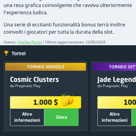
una resa grafica coinvolgente che ravviva ulteriormente
l’esperienza ludica.
Una serie di eccitanti funzionalità bonus terrà inoltre
coinvolti i giocatori per tutta la durata della slot.
Autore:
Charles Perrin
| Ultimo aggiornamento: 23/06/2026
Tornei
TORNEO MENSILE
TORNEO SET
TORNEO MENSILE
TORNEO SET
PREMI
PRE
Cosmic Clusters
Jade Legend
21
:
09
:
06
00
:
09
:
06
1.000 $
100
da Pragmatic Play
da Pragmatic Play
380 $
1
50 $
250 $
2
30 $
1.000 $
100
120 $
3
20 $
Altre
Altre
75 $
4
ALTRE INFORMAZIONI
Gioca
ALTRE INFO
informazioni
informazioni
50 $
5
750
Totale spin gratuiti:
250
Tot
Gioca
Chiudi
Gioca
25 $
6
Pragmatic Play
Creatori:
Pragmatic Play