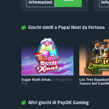
informazioni
inf
75 $
4
ALTRE INFORMAZIONI
50 $
5
750
Totale spin gratuiti:
250
Gioca
Chiudi
25 $
6
Pragmatic Play
Creatori:
Pragm
25 $
7
Giochi simili a Papai Noel da Fortuna
GRATIS
Partecipazione:
GRAT
25 $
8
25 $
9
25 $
10
Sugar Rush Xmas
di Pragmatic
Los Tres Espadach
Play
Tesoro Del Castil
Altri giochi di PopOK Gaming