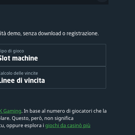
alità demo, senza download o registrazione.
ipo di gioco
Slot machine
alcolo delle vincite
Linee di vincita
K Gaming
. In base al numero di giocatori che la
are. Questo, però, non significa
 tu, oppure esplora i
giochi da casinò più