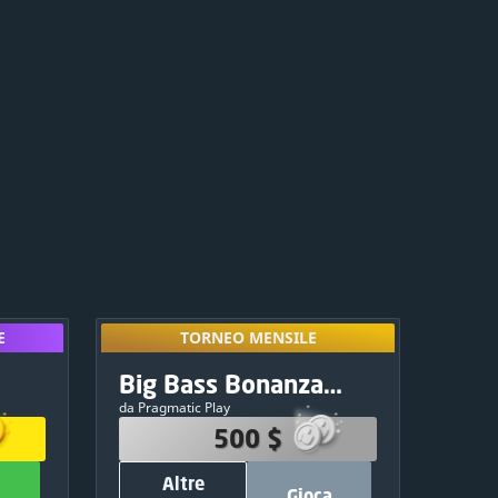
E
TORNEO MENSILE
Sbloccalo giocando in altri
E
TORNEO MENSILE
tornei e condividendo i
PREMI
Esclusivo
Big Bass Bonanza
tuoi risultati
500 $
1000
da Pragmatic Play
500 $
1
250 $
1
2
150 $
2
Altre
a
Gioca
3
50 $
3