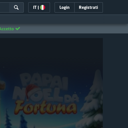
IT
|
Login
Registrati
Accetto