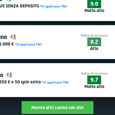
9.0
NUS SENZA DEPOSITO
*Si applicano T&C
Molto alto
sino
Indice di sicurezza
8.2
1.000 €
*Si applicano T&C
Alto
no
Indice di sicurezza
9.7
350 €
e 50 spin extra
*Si applicano T&C
Molto alto
Mostra altri casinò con slot