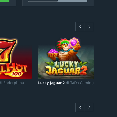
30 $
4
ALTRE INFORMAZIONI
20 $
5
tuiti:
500
Totale spin gratuiti:
250
di
Gioca
Chiudi
atori:
Pragmatic Play
Creatori:
Pragm
zione:
Condividi e Gioca
Partecipazione:
GRAT
di Endorphina
Lucky Jaguar 2
di TaDa Gaming
Catsino 
Games