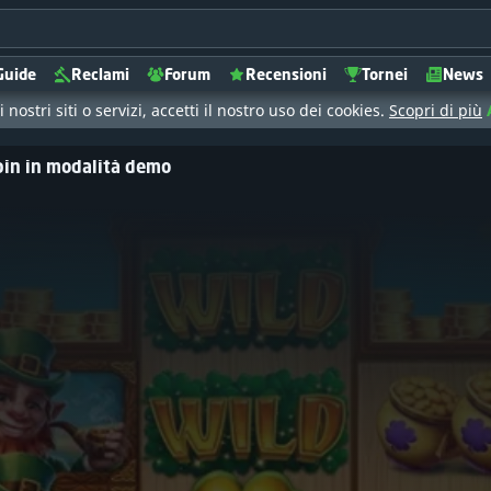
Guide
Reclami
Forum
Recensioni
Tornei
News
 nostri siti o servizi, accetti il nostro uso dei cookies.
Scopri di più
Spin in modalità demo