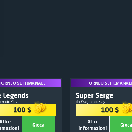
TORNEO SETTIMANALE
TORNEO SETTIMANAL
TORNEO SETTIMANALE
TORNEO SETTIMANAL
PREMI
PREMI
e Legends
Super Serge
:
09
:
21
04
:
09
:
21
100 $
100 $
gmatic Play
da Pragmatic Play
100 $
100 $
1
50 $
2
30 $
Altre
Altre
Gioca
Gioc
3
20 $
ormazioni
informazioni