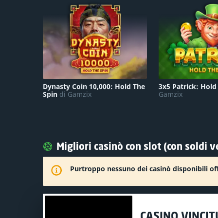
Dynasty Coin 10,000: Hold The
3x5 Patrick: Hold
Spin
di Gamzix
Gamzix
Migliori casinò con slot (con soldi v
Purtroppo nessuno dei casinò disponibili offr
CASINO VINCI