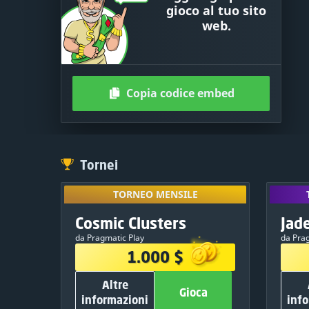
gioco al tuo sito
web.
Copia codice embed
Tornei
TORNEO MENSILE
TORNEO MENSILE
PREMI
Cosmic Clusters
Jad
22
:
09
:
21
01
1.000 $
da Pragmatic Play
da Pra
1.000 $
380 $
1
50 $
250 $
2
30 $
Altre
Gioca
120 $
3
20 $
informazioni
inf