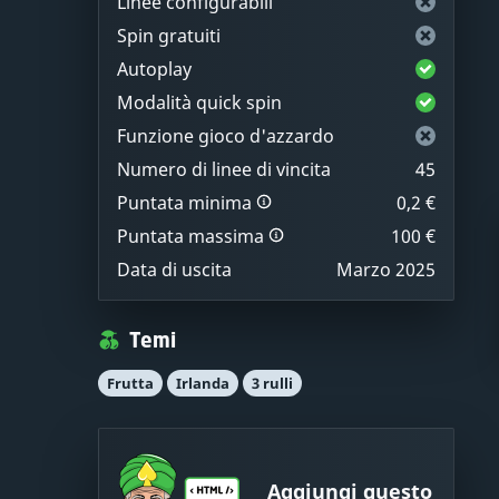
Linee configurabili
Spin gratuiti
Autoplay
Modalità quick spin
Funzione gioco d'azzardo
Numero di linee di vincita
45
Puntata minima
0,2 €
Puntata massima
100 €
Data di uscita
Marzo 2025
Temi
Frutta
Irlanda
3 rulli
Aggiungi questo