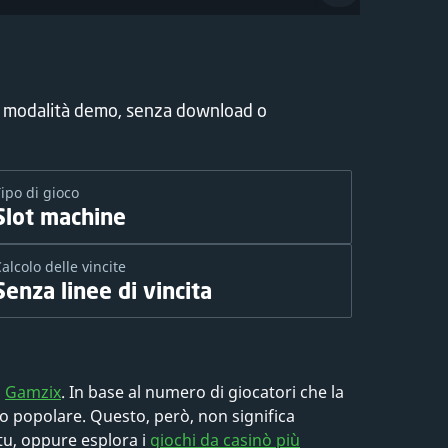
 in modalità demo, senza download o
ipo di gioco
Slot machine
alcolo delle vincite
Senza linee di vincita
a
Gamzix
. In base al numero di giocatori che la
o popolare. Questo, però, non significa
 tu, oppure esplora i
giochi da casinò più