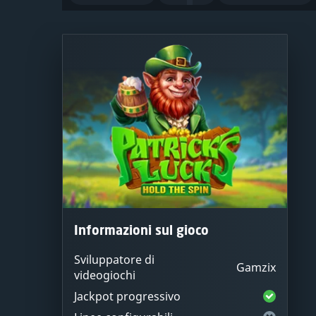
Informazioni sul gioco
Sviluppatore di
Gamzix
videogiochi
Jackpot progressivo