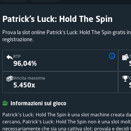
Patrick’s Luck: Hold The Spin
Prova la slot online Patrick’s Luck: Hold The Spin gratis
registrazione.
RTP
T
96,04%
Vincita massima
C
5.450x
Informazioni sul gioco
Patrick’s Luck: Hold The Spin è una slot machine creata d
cercano, Patrick’s Luck: Hold The Spin non è una slot molt
necessariamente che sia una cattiva slot: provala e decidi