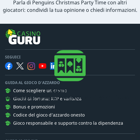
Parla di Penguins Christmas Party Time con altri
giocatori: condividi la tua opinione o chiedi informazioni.
SEGUICI
GUIDA AL GIOCO D'AZZARDO
Casino Guru
Come scegliere un casinò
Vogliamo che i giocatori comprendano il gioco d'azzardo.
Giochi di fortuna: RTP e varianza
Bonus e promozioni
Codice del gioco d’azzardo onesto
Gioco responsabile e supporto contro la dipendenza