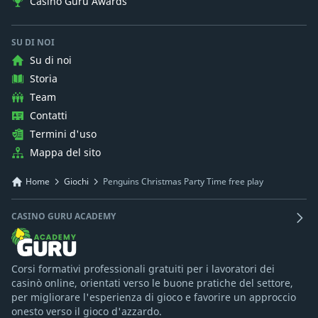
Casino Guru Awards
SU DI NOI
Su di noi
Storia
Team
Contatti
Termini d'uso
Mappa del sito
Home
Giochi
Penguins Christmas Party Time free play
CASINO GURU ACADEMY
Corsi formativi professionali gratuiti per i lavoratori dei
casinò online, orientati verso le buone pratiche del settore,
per migliorare l'esperienza di gioco e favorire un approccio
onesto verso il gioco d'azzardo.