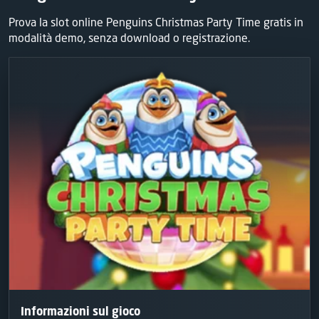
Prova la slot online Penguins Christmas Party Time gratis in
modalità demo, senza download o registrazione.
Informazioni sul gioco