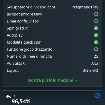
Sviluppatore di videogiochi
Pragmatic Play
Jackpot progressivo
Linee configurabili
Spin gratuiti
Autoplay
Modalità quick spin
Funzione gioco d'azzardo
Numero di linee di vincita
25
Volatilità
Alta
Layout
3-3-3-3-3
Mostra più informazioni
RTP
96,54%