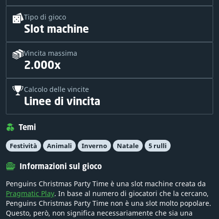
Tipo di gioco
Slot machine
Vincita massima
2.000x
Calcolo delle vincite
Linee di vincita
Temi
Festività
Animali
Inverno
Natale
5 rulli
Informazioni sul gioco
Penguins Christmas Party Time è una slot machine creata da
Pragmatic Play
. In base al numero di giocatori che la cercano,
Penguins Christmas Party Time non è una slot molto popolare.
Questo, però, non significa necessariamente che sia una