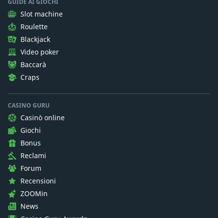
GUIDE AI GIOCHI
Slot machine
Roulette
Blackjack
Video poker
Baccarà
Craps
CASINO GURU
Casinò online
Giochi
Bonus
Reclami
Forum
Recensioni
ZOOMin
News