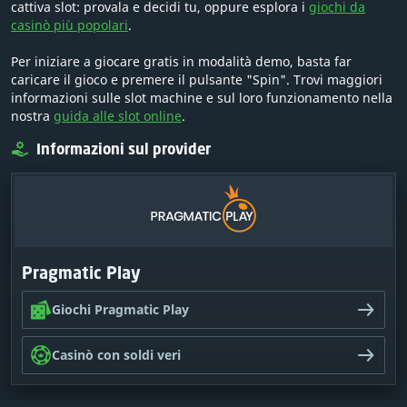
cattiva slot: provala e decidi tu, oppure esplora i
giochi da
casinò più popolari
.
Per iniziare a giocare gratis in modalità demo, basta far
caricare il gioco e premere il pulsante "Spin". Trovi maggiori
informazioni sulle slot machine e sul loro funzionamento nella
nostra
guida alle slot online
.
Informazioni sul provider
Pragmatic Play
Giochi Pragmatic Play
Casinò con soldi veri