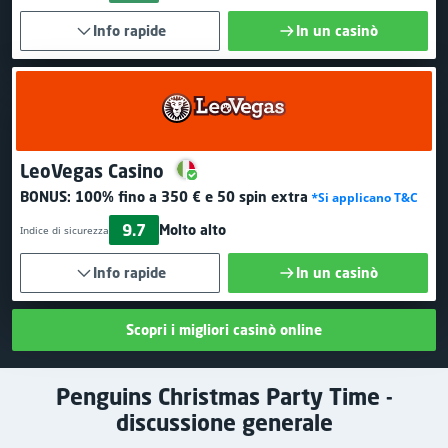
Info rapide
In un casinò
LeoVegas Casino
BONUS:
100% fino a 350 €
e 50 spin extra
*Si applicano T&C
9.7
Molto alto
Indice di sicurezza
Info rapide
In un casinò
Scopri i migliori casinò online
Penguins Christmas Party Time -
discussione generale