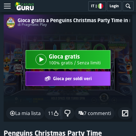
IT
|
Login
Gioca gratis a Penguins Christmas Party Time in m
di Pragmatic Play
Gioca gratis
100% gratis / Senza limiti
Gioca per soldi veri
La mia lista
11
7 commenti
Cond
Penguins Christmas Party Time