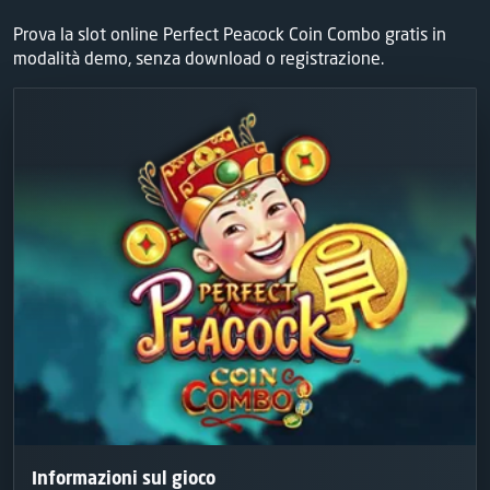
Prova la slot online Perfect Peacock Coin Combo gratis in
modalità demo, senza download o registrazione.
Informazioni sul gioco