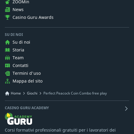
ZOOMin
News
Casino Guru Awards
SU DI NOI
Su di noi
Storia
Team
Contatti
Termini d'uso
Mappa del sito
Home
Giochi
Perfect Peacock Coin Combo free play
CASINO GURU ACADEMY
Corsi formativi professionali gratuiti per i lavoratori dei