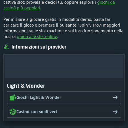
cattiva slot: provala e decidi tu, oppure esplora i
giochi da
casinò più popolari
.
Per iniziare a giocare gratis in modalità demo, basta far
caricare il gioco e premere il pulsante "Spin". Trovi maggiori
informazioni sulle slot machine e sul loro funzionamento nella
nostra
guida alle slot online
.
Informazioni sul provider
Light & Wonder
Giochi Light & Wonder
Casinò con soldi veri