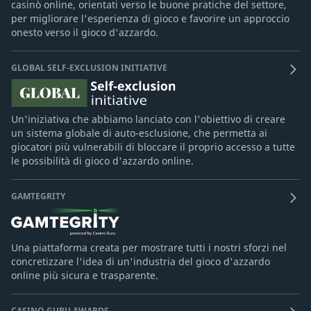
casinò online, orientati verso le buone pratiche del settore,
per migliorare l'esperienza di gioco e favorire un approccio
onesto verso il gioco d'azzardo.
GLOBAL SELF-EXCLUSION INITIATIVE
Un'iniziativa che abbiamo lanciato con l'obiettivo di creare
un sistema globale di auto-esclusione, che permetta ai
giocatori più vulnerabili di bloccare il proprio accesso a tutte
le possibilità di gioco d'azzardo online.
GAMTEGRITY
Una piattaforma creata per mostrare tutti i nostri sforzi nel
concretizzare l'idea di un'industria del gioco d'azzardo
online più sicura e trasparente.
CASINO GURU AWARDS