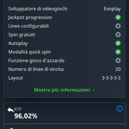
Sviluppatore di videogiochi
Evoplay
Jackpot progressivo
Linee configurabili
Spin gratuiti
Autoplay
Modalità quick spin
Funzione gioco d'azzardo
Numero di linee di vincita
20
Layout
3-3-3-3-3
Mostra più informazioni
RTP
96,02%