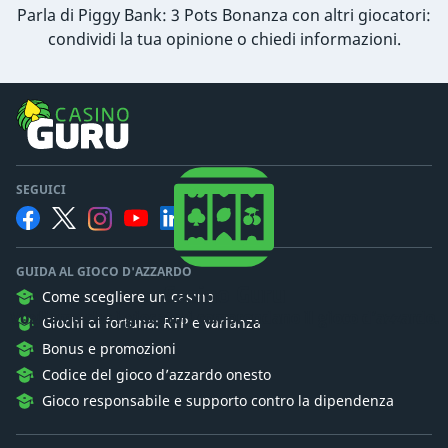
Parla di Piggy Bank: 3 Pots Bonanza con altri giocatori:
condividi la tua opinione o chiedi informazioni.
SEGUICI
GUIDA AL GIOCO D'AZZARDO
Casino Guru
Come scegliere un casinò
Vogliamo che i giocatori comprendano il gioco d'azzardo.
Giochi di fortuna: RTP e varianza
Bonus e promozioni
Codice del gioco d’azzardo onesto
Gioco responsabile e supporto contro la dipendenza