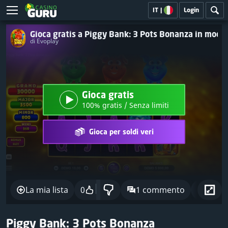
IT
|
Login
Gioca gratis a Piggy Bank: 3 Pots Bonanza in moda
di Evoplay
Gioca gratis
100% gratis / Senza limiti
Gioca per soldi veri
La mia lista
0
1 commento
Cond
Piggy Bank: 3 Pots Bonanza