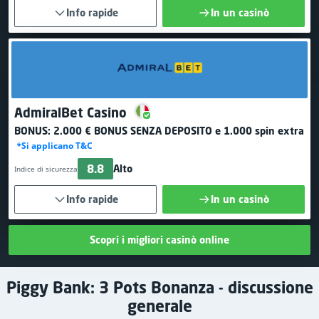
Info rapide
In un casinò
AdmiralBet Casino
BONUS:
2.000 € BONUS SENZA DEPOSITO
e 1.000 spin extra
*Si applicano T&C
8.8
Alto
Indice di sicurezza
Info rapide
In un casinò
Scopri i migliori casinò online
Piggy Bank: 3 Pots Bonanza - discussione
generale