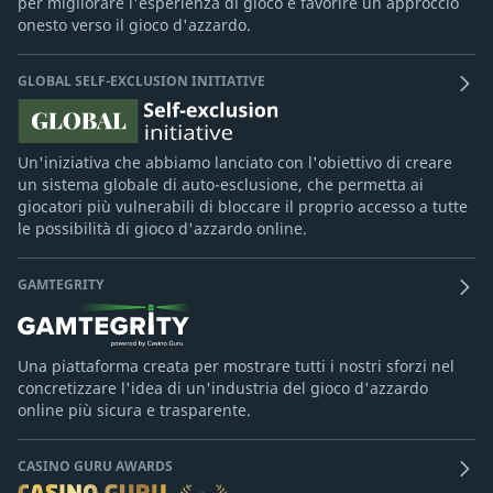
per migliorare l'esperienza di gioco e favorire un approccio
onesto verso il gioco d'azzardo.
GLOBAL SELF-EXCLUSION INITIATIVE
Un'iniziativa che abbiamo lanciato con l'obiettivo di creare
un sistema globale di auto-esclusione, che permetta ai
giocatori più vulnerabili di bloccare il proprio accesso a tutte
le possibilità di gioco d'azzardo online.
GAMTEGRITY
Una piattaforma creata per mostrare tutti i nostri sforzi nel
concretizzare l'idea di un'industria del gioco d'azzardo
online più sicura e trasparente.
CASINO GURU AWARDS