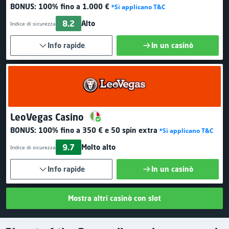
BONUS:
100% fino a 1.000 €
*Si applicano T&C
8.2
Alto
Indice di sicurezza
Info rapide
In un casinò
LeoVegas Casino
BONUS:
100% fino a 350 €
e 50 spin extra
*Si applicano T&C
9.7
Molto alto
Indice di sicurezza
Info rapide
In un casinò
Mostra altri casinò con slot