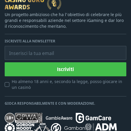
Un progetto ambizioso che ha l'obiettivo di celebrare le più
grandi e responsabili aziende nel settore iGaming e dar loro
il riconoscimento che meritano.
ISCRIVITI ALLA NEWSLETTER
Inserisci la tua email
Iscriviti
Ho almeno 18 anni e, secondo la legge, posso giocare in
un casinò
GIOCA RESPONSABILMENTE E CON MODERAZIONE.