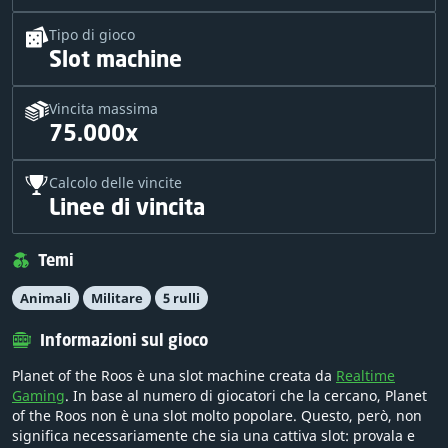
Tipo di gioco
Slot machine
Vincita massima
75.000x
Calcolo delle vincite
Linee di vincita
Temi
Animali
Militare
5 rulli
Informazioni sul gioco
Planet of the Roos è una slot machine creata da
Realtime
Gaming
. In base al numero di giocatori che la cercano, Planet
of the Roos non è una slot molto popolare. Questo, però, non
significa necessariamente che sia una cattiva slot: provala e