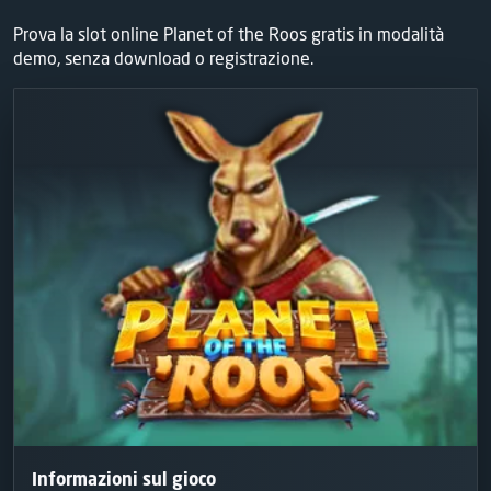
Prova la slot online Planet of the Roos gratis in modalità
demo, senza download o registrazione.
Informazioni sul gioco