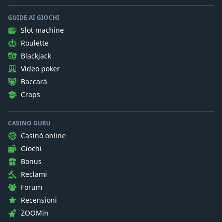
GUIDE AI GIOCHI
Slot machine
Roulette
Blackjack
Video poker
Baccarà
Craps
CASINO GURU
Casinò online
Giochi
Bonus
Reclami
Forum
Recensioni
ZOOMin