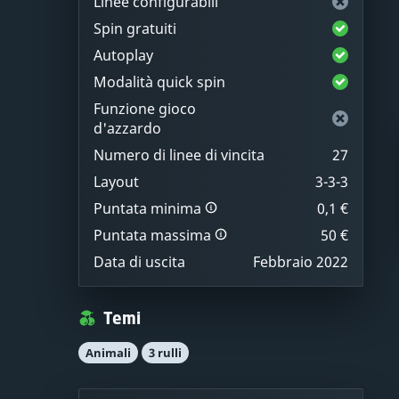
Linee configurabili
Spin gratuiti
Autoplay
Modalità quick spin
Funzione gioco
d'azzardo
Numero di linee di vincita
27
Layout
3-3-3
Puntata minima
0,1 €
Puntata massima
50 €
Data di uscita
Febbraio 2022
Temi
Animali
3 rulli