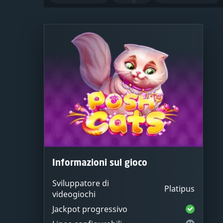
Informazioni sul gioco
Sviluppatore di
Platipus
videogiochi
Jackpot progressivo