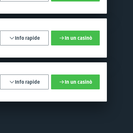
Info rapide
In un casinò
Info rapide
In un casinò