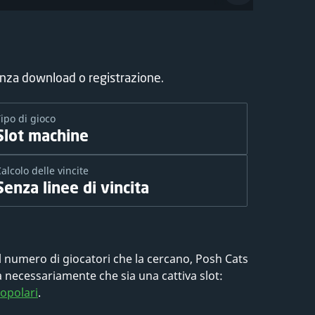
senza download o registrazione.
ipo di gioco
Slot machine
alcolo delle vincite
Senza linee di vincita
al numero di giocatori che la cercano, Posh Cats
 necessariamente che sia una cattiva slot:
popolari
.