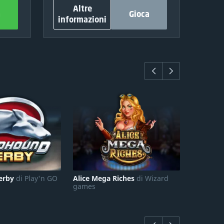
2
150 $
2
Altre
a
Gioca
3
50 $
3
informazioni
30 $
4
ALTRE INFORMAZIONI
20 $
5
tuiti:
500
Totale spin gratuiti:
di
Gioca
Chiudi
atori:
Pragmatic Play
Creatori:
zione:
Condividi e Gioca
Partecipazione:
erby
di Play'n GO
Alice Mega Riches
di Wizard
Arctic M
games