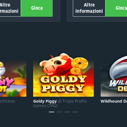
2
30 $
Altre
Altre
Gioca
Gioc
3
20 $
ormazioni
informazioni
ALTRE INFORMAZIONI
ALTRE INFORMAZIONI
Totale spin gratuiti:
250
Totale spin gra
Gioca
Chiudi
Gioca
Chiu
atic Play
Creatori:
Pragmatic Play
Cre
IS
Partecipazione:
GRATIS
Partecipa
arFiction
Goldy Piggy
di Triple Profits
Wildhound D
Games (TPG)