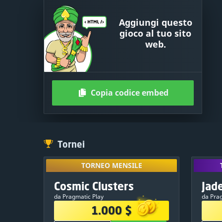
Aggiungi questo
gioco al tuo sito
web.
Copia codice embed
Tornei
TORNEO MENSILE
TORNEO MENSILE
PREMI
Cosmic Clusters
Jad
24
:
13
:
53
03
1.000 $
da Pragmatic Play
da Pra
1.000 $
380 $
1
50 $