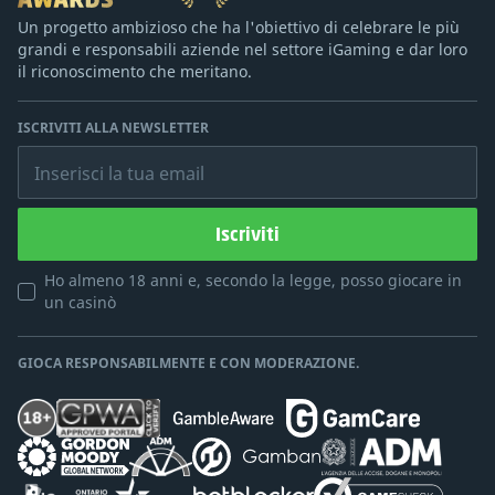
Un progetto ambizioso che ha l'obiettivo di celebrare le più
grandi e responsabili aziende nel settore iGaming e dar loro
il riconoscimento che meritano.
ISCRIVITI ALLA NEWSLETTER
Inserisci la tua email
Iscriviti
Ho almeno 18 anni e, secondo la legge, posso giocare in
un casinò
GIOCA RESPONSABILMENTE E CON MODERAZIONE.