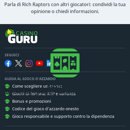
Parla di Rich Raptors con altri giocatori: condividi la tua
opinione o chiedi informazioni.
SEGUICI
GUIDA AL GIOCO D'AZZARDO
Casino Guru
Come scegliere un casinò
Vogliamo che i giocatori comprendano il gioco d'azzardo.
Giochi di fortuna: RTP e varianza
Bonus e promozioni
Codice del gioco d’azzardo onesto
Gioco responsabile e supporto contro la dipendenza