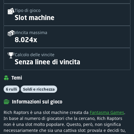
Tipo di gioco
Slot machine
Vincita massima
8.024x
Calcolo delle vincite
Senza linee di vincita
Temi
6 rulli
Soldi e ricchezza
Informazioni sul gioco
Rich Raptors è una slot machine creata da
Fantasma Games
.
In base al numero di giocatori che la cercano, Rich Raptors
non è una slot molto popolare. Questo, però, non significa
necessariamente che sia una cattiva slot: provala e decidi tu,