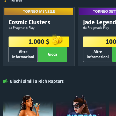
Tornei
TORNEO MENSILE
TORNEO SET
TORNEO MENSILE
TORNEO SET
PREMI
PRE
Cosmic Clusters
Jade Legend
23
:
12
:
16
02
:
12
:
16
1.000 $
100
da Pragmatic Play
da Pragmatic Play
380 $
1
50 $
250 $
2
30 $
1.000 $
100
120 $
3
20 $
Altre
Altre
75 $
4
ALTRE INFORMAZIONI
Gioca
ALTRE INFO
informazioni
informazioni
50 $
5
750
Totale spin gratuiti:
250
Tot
Gioca
Chiudi
Gioca
25 $
6
Pragmatic Play
Creatori:
Pragmatic Play
25 $
7
GRATIS
Partecipazione:
GRATIS
25 $
8
Giochi simili a Rich Raptors
25 $
9
25 $
10