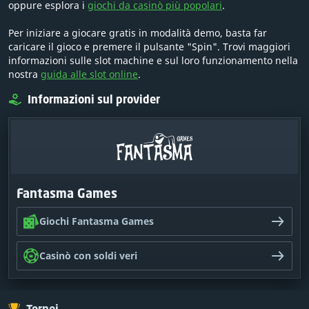
oppure esplora i
giochi da casinò più popolari
.
Per iniziare a giocare gratis in modalità demo, basta far
caricare il gioco e premere il pulsante "Spin". Trovi maggiori
informazioni sulle slot machine e sul loro funzionamento nella
nostra
guida alle slot online
.
Informazioni sul provider
Fantasma Games
Giochi Fantasma Games
Casinò con soldi veri