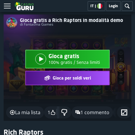
IT
|
Login
Gioca gratis a Rich Raptors in modalità demo
di Fantasma Games
Gioca gratis
100% gratis / Senza limiti
Gioca per soldi veri
La mia lista
1
1 commento
Cond
Rich Raptors