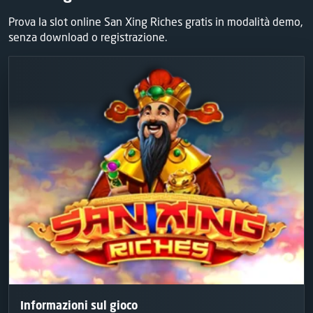
Prova la slot online San Xing Riches gratis in modalità demo,
senza download o registrazione.
Informazioni sul gioco