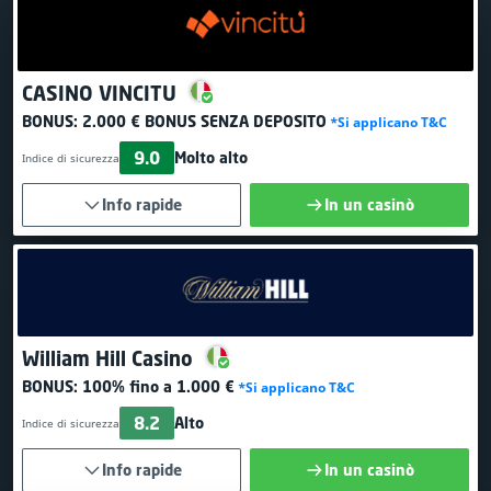
CASINO VINCITU
BONUS:
2.000 € BONUS SENZA DEPOSITO
*Si applicano T&C
9.0
Molto alto
Indice di sicurezza
Info rapide
In un casinò
William Hill Casino
BONUS:
100% fino a 1.000 €
*Si applicano T&C
8.2
Alto
Indice di sicurezza
Info rapide
In un casinò