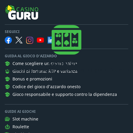
SEGUICI
GUIDA AL GIOCO D'AZZARDO
Casino Guru
Come scegliere un casinò online
Vogliamo che i giocatori comprendano il gioco d'azzardo.
Giochi di fortuna: RTP e varianza
Bonus e promozioni
Codice del gioco d’azzardo onesto
Gioco responsabile e supporto contro la dipendenza
GUIDE AI GIOCHI
Slot machine
Roulette