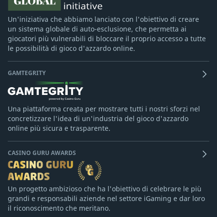
Un'iniziativa che abbiamo lanciato con l'obiettivo di creare
un sistema globale di auto-esclusione, che permetta ai
giocatori più vulnerabili di bloccare il proprio accesso a tutte
le possibilità di gioco d'azzardo online.
GAMTEGRITY
Una piattaforma creata per mostrare tutti i nostri sforzi nel
concretizzare l'idea di un'industria del gioco d'azzardo
online più sicura e trasparente.
CASINO GURU AWARDS
Un progetto ambizioso che ha l'obiettivo di celebrare le più
grandi e responsabili aziende nel settore iGaming e dar loro
il riconoscimento che meritano.