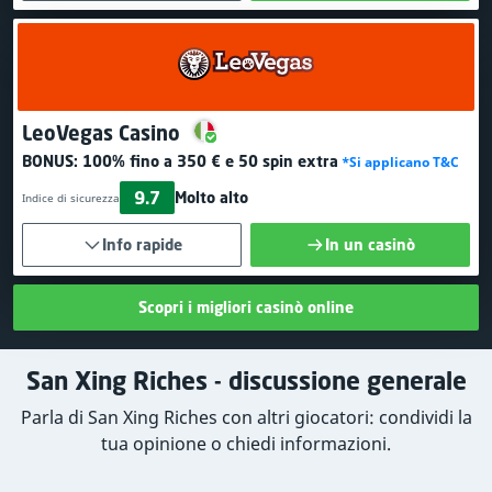
LeoVegas Casino
BONUS:
100% fino a 350 €
e 50 spin extra
*Si applicano T&C
9.7
Molto alto
Indice di sicurezza
Info rapide
In un casinò
Scopri i migliori casinò online
San Xing Riches - discussione generale
Parla di San Xing Riches con altri giocatori: condividi la
tua opinione o chiedi informazioni.