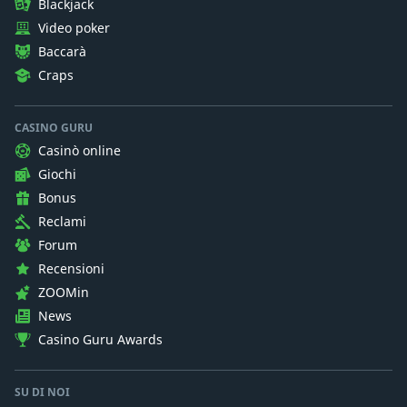
Blackjack
Video poker
Baccarà
Craps
CASINO GURU
Casinò online
Giochi
Bonus
Reclami
Forum
Recensioni
ZOOMin
News
Casino Guru Awards
SU DI NOI