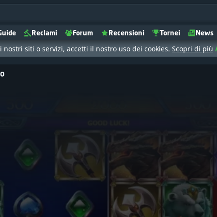
Guide
Reclami
Forum
Recensioni
Tornei
News
 nostri siti o servizi, accetti il nostro uso dei cookies.
Scopri di più
mo