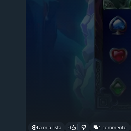
La mia lista
0
1 commento