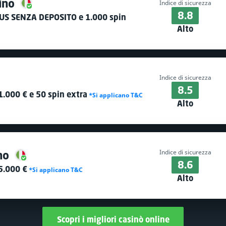
sino
Indice di sicurezza
8.8
NUS SENZA DEPOSITO
e 1.000 spin
Alto
Indice di sicurezza
8.5
1.000 €
e 50 spin extra
*Si applicano T&C
Alto
ino
Indice di sicurezza
8.6
5.000 €
*Si applicano T&C
Alto
Scopri i migliori casinò online