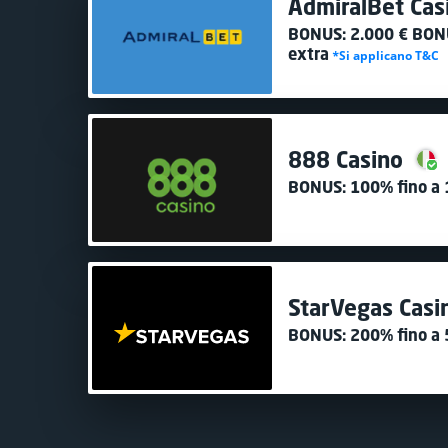
AdmiralBet Ca
BONUS:
2.000 € BO
extra
*Si applicano T&C
888 Casino
BONUS:
100% fino a 
StarVegas Cas
BONUS:
200% fino a 