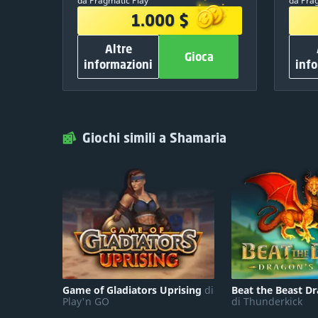
1.000 $
da Pragmatic Play
da Pra
1.000 $
380 $
1
50 $
250 $
2
30 $
Altre
Gioca
120 $
3
20 $
informazioni
inf
75 $
4
ALTRE INFORMAZIONI
50 $
5
750
Totale spin gratuiti:
250
Gioca
Chiudi
25 $
6
Pragmatic Play
Creatori:
Pragm
25 $
7
Giochi simili a Shamaria
GRATIS
Partecipazione:
GRAT
25 $
8
25 $
9
25 $
10
Game of Gladiators Uprising
di
Beat the Beast D
Play'n GO
di Thunderkick