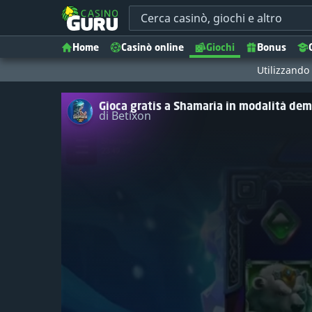
Home
Casinò online
Giochi
Bonus
Utilizzando i
Gioca gratis a Shamaria in modalità de
di Betixon