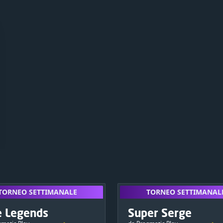
TORNEO SETTIMANALE
TORNEO SETTIMANAL
TORNEO SETTIMANALE
TORNEO SETTIMANAL
PREMI
PREMI
e Legends
Super Serge
:
15
:
14
06
:
15
:
14