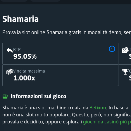
Shamaria
Prova la slot online Shamaria gratis in modalità demo, s
RTP
T
95,05%
Vincita massima
C
1.000x
Informazioni sul gioco
Shamaria è una slot machine creata da
Betixon
. In base a
non è una slot molto popolare. Questo, però, non significa
provala e decidi tu, oppure esplora i
giochi da casinò più 