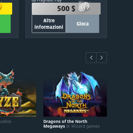
500 $
1000
da Pragmatic Play
500 $
1
250 $
1
2
150 $
2
Altre
a
Gioca
3
50 $
3
informazioni
30 $
4
ALTRE INFORMAZIONI
20 $
5
tuiti:
500
Totale spin gratuiti:
di
Gioca
Chiudi
atori:
Pragmatic Play
Creatori:
zione:
Condividi e Gioca
Partecipazione:
tudios
Dragons of the North
Legend o
Megaways
di Wizard games
Play'n G